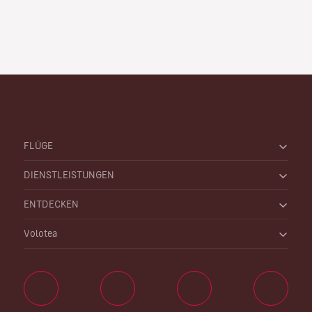
Abflug kostenlos ändern können. Sie müssen höchstens
eine Tarifanpassung begleichen, falls diese zur Anwendung
kommt.
Dieses Angebot ist nicht mit unserem Flex-Service
verknüpft, mit dem Sie nicht nur unbegrenzt umbuchen
können, sondern bei einer Stornierung einen Kredit
erhalten, den Sie später anwenden können. Ferner können
Sie mit Flex bis zu 4,5 Stunden vor Abflug noch umbuchen.
FLÜGE
DIENSTLEISTUNGEN
ENTDECKEN
Volotea