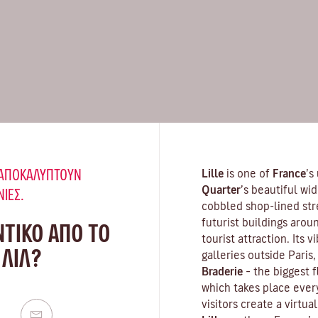
Υ ΑΠΟΚΑΛΎΠΤΟΥΝ
Lille
is one of
France
’s
Quarter
’s beautiful wi
ΝΙΈΣ.
cobbled shop-lined str
futurist buildings arou
ΝΤΙΚΟ ΑΠΟ ΤΟ
tourist attraction. Its v
 ΛΙΛ?
galleries outside Paris
Braderie
– the biggest f
which takes place eve
visitors create a virtua