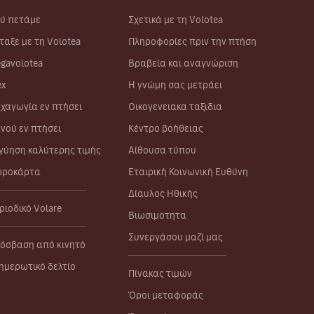
ύ πετάμε
Σχετικά με τη Volotea
ταξε με τη Volotea
Πληροφορίες πριν την πτήση
gavolotea
Βραβεία και αναγνώριση
ex
Η γνώμη σας μετράει
χαγωγία εν πτήσει
Οικογενειακα ταξιδια
νού εν πτήσει
Κέντρο βοήθειας
γύηση καλύτερης τιμής
Αίθουσα τύπου
ροκάρτα
Εταιρική Κοινωνική Ευθύνη
Δίαυλος Ηθικής
ριοδικό Volare
Βιωσιμοτητα
Συνεργάσου μαζί μας
όσβαση από κινητό
ημερωτικό δελτίο
Πίνακας τιμών
Όροι μεταφοράς