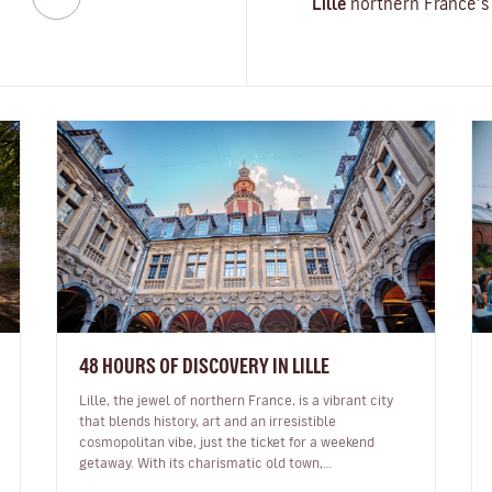
Lille
northern France’s u
48 HOURS OF DISCOVERY IN LILLE
Lille, the jewel of northern France, is a vibrant city
that blends history, art and an irresistible
cosmopolitan vibe, just the ticket for a weekend
getaway. With its charismatic old town,
internationally renowned museums and…