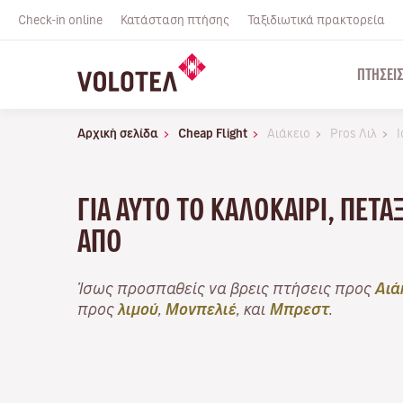
Check-in online
Κατάσταση πτήσης
Ταξιδιωτικά πρακτορεία
ΠΤΉΣΕΙ
Αρχική σελίδα
Cheap Flight
Αιάκειο
Pros Λιλ
I
ΓΙΑ ΑΥΤΌ ΤΟ ΚΑΛΟΚΑΊΡΙ, ΠΕΤ
ΑΠΌ
Ίσως προσπαθείς να βρεις πτήσεις προς
Αιά
προς
λιμού
,
Μονπελιέ
, και
Μπρεστ
.