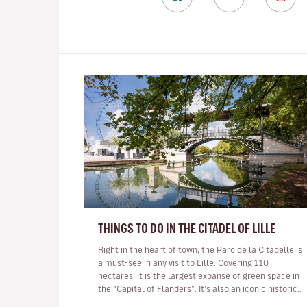
THINGS TO DO IN THE CITADEL OF LILLE
Right in the heart of town, the Parc de la Citadelle is
a must-see in any visit to Lille. Covering 110
hectares, it is the largest expanse of green space in
the “Capital of Flanders”. It’s also an iconic historical
landmark, b…