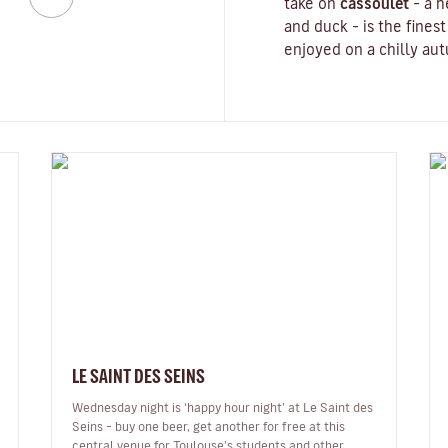
take on
cassoulet
– a 
and duck – is the finest
enjoyed on a chilly aut
LE SAINT DES SEINS
Wednesday night is ‘happy hour night’ at Le Saint des
Seins – buy one beer, get another for free at this
central venue for Toulouse’s students and other