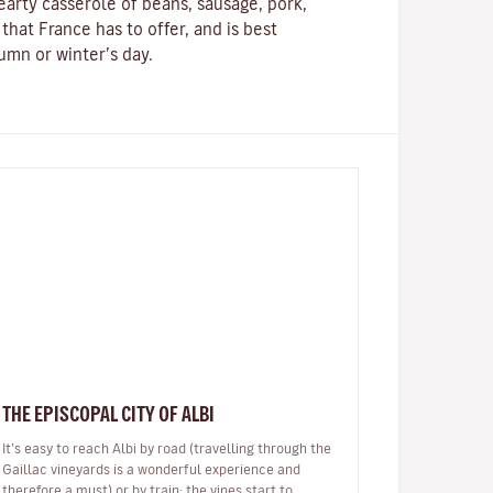
hearty
casserole
of beans, sausage, pork,
 that France has to offer, and is best
umn or winter’s day.
THE EPISCOPAL CITY OF ALBI
It’s easy to reach Albi by road (travelling through the
Gaillac vineyards is a wonderful experience and
therefore a must) or by train: the vines start to