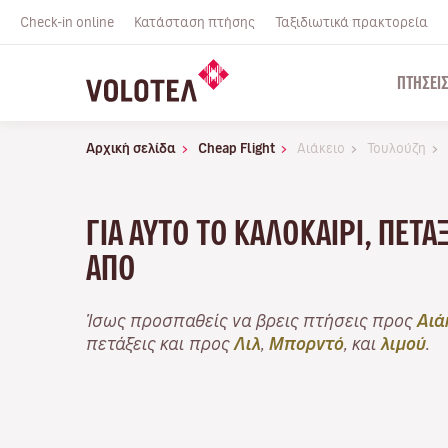
Check-in online
Κατάσταση πτήσης
Ταξιδιωτικά πρακτορεία
ΠΤΉΣΕΙ
Αρχική σελίδα
Cheap Flight
Αιάκειο
Τουλούζη
ΓΙΑ ΑΥΤΌ ΤΟ ΚΑΛΟΚΑΊΡΙ, ΠΕΤ
ΑΠΌ
Ίσως προσπαθείς να βρεις πτήσεις προς
Αιά
πετάξεις και προς
Λιλ
,
Μπορντό
, και
λιμού
.