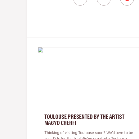
TOULOUSE PRESENTED BY THE ARTIST
MAGYD CHERFI
Thinking of visiting Toulouse soon? We’d love to be
your DJs for the trip! We’ve created a Toulouse