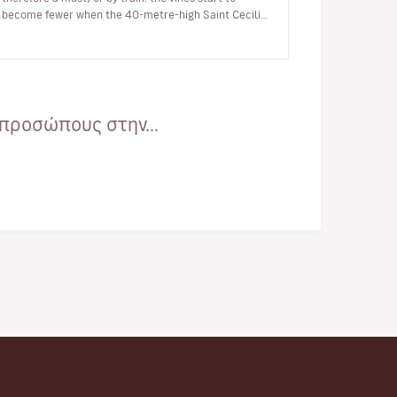
become fewer when the 40-metre-high Saint Cecilia
bell tower appears, toweri…
προσώπους στην...