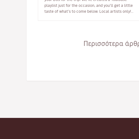
playlist just for the occasion, and you’ll get a little
taste of what’s to come below. Local artists only!
https://open.spoti…
Περισσότερα άρθρ