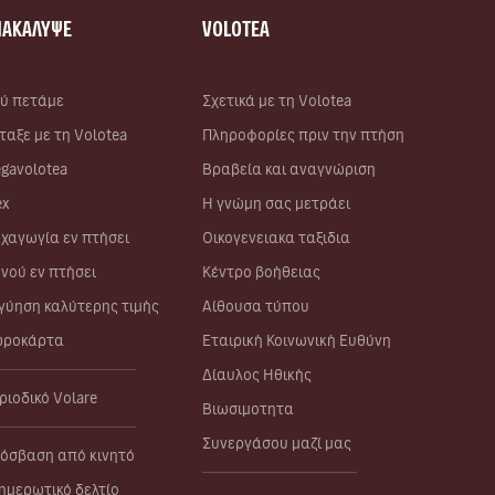
ΝΑΚΑΛΥΨΕ
VOLOTEA
ύ πετάμε
Σχετικά με τη Volotea
ταξε με τη Volotea
Πληροφορίες πριν την πτήση
gavolotea
Βραβεία και αναγνώριση
ex
Η γνώμη σας μετράει
χαγωγία εν πτήσει
Οικογενειακα ταξιδια
νού εν πτήσει
Κέντρο βοήθειας
γύηση καλύτερης τιμής
Αίθουσα τύπου
ροκάρτα
Εταιρική Κοινωνική Ευθύνη
Δίαυλος Ηθικής
ριοδικό Volare
Βιωσιμοτητα
Συνεργάσου μαζί μας
όσβαση από κινητό
ημερωτικό δελτίο