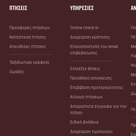
ΠΤΗΣΕΙΣ
ΥΠΗΡΕΣΙΕΣ
Α
Προσφορές πτήσεων
Online check-in
Πο
Κατάσταση πτήσης
Διαχείριση κράτησης
Πέ
Απευθείας πτήσεις
Επαναποστολή του email
Me
επιβεβαίωσης
Fl
Ταξιδιωτικά γραφεία
Ψυ
Επιλέξτε θέσεις
Ομάδες
Με
Προσθήκη αποσκευής
Εγ
Επιβίβαση προτεραιότητας
Δω
Αλλαγή πτήσεων
Απαραίτητα έγγραφα για την
Πε
πτήση
Ειδική βοήθεια
Πρ
Διαχείριση τιμολογίου
Εν