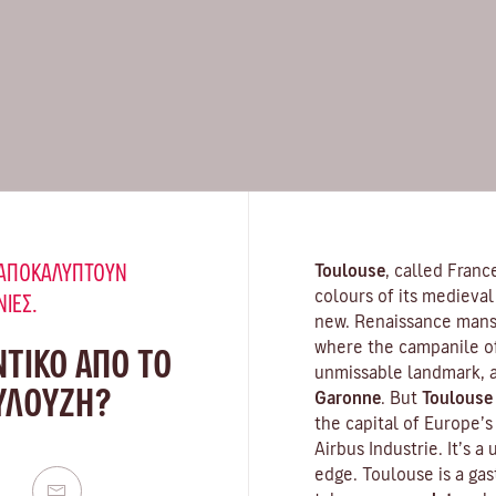
Υ ΑΠΟΚΑΛΎΠΤΟΥΝ
Toulouse
, called Franc
colours of its medieval 
ΝΙΈΣ.
new. Renaissance mansi
where the campanile o
ΝΤΙΚΟ ΑΠΟ ΤΟ
unmissable landmark, a
ΟΥΛΟΎΖΗ?
Garonne
. But
Toulouse
the capital of Europe’
Airbus Industrie. It’s a
edge. Toulouse is a gas