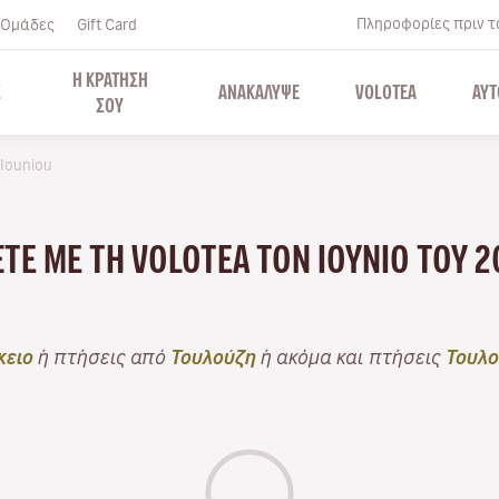
Πληροφορίες πριν το
Ομάδες
Gift Card
Η ΚΡΑΤΗΣΗ
Σ
ΑΝΑΚΑΛΥΨΕ
VOLOTEA
ΑΥΤ
ΣΟΥ
Iouniou
ΆΞΤΕ ΜΕ ΤΗ VOLOTEA ΤΟΝ ΙΟΎΝΙΟ ΤΟΥ 
κειο
ή πτήσεις από
Τουλούζη
ή ακόμα και πτήσεις
Τουλο