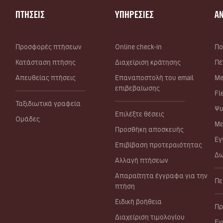
ΠΤΗΣΕΙΣ
ΥΠΗΡΕΣΙΕΣ
Α
Προσφορές πτήσεων
Online check-in
Πο
Κατάσταση πτήσης
Διαχείριση κράτησης
Πέ
Απευθείας πτήσεις
Επαναποστολή του email
Me
επιβεβαίωσης
Fl
Ταξιδιωτικά γραφεία
Ψυ
Επιλέξτε θέσεις
Ομάδες
Με
Προσθήκη αποσκευής
Εγ
Επιβίβαση προτεραιότητας
Δω
Αλλαγή πτήσεων
Απαραίτητα έγγραφα για την
Πε
πτήση
Ειδική βοήθεια
Πρ
Διαχείριση τιμολογίου
Εν