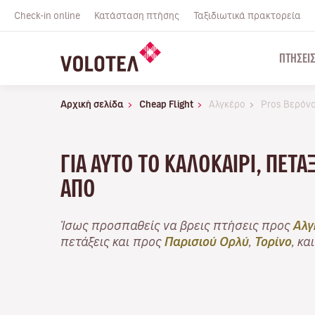
Check-in online
Κατάσταση πτήσης
Ταξιδιωτικά πρακτορεία
ΠΤΉΣΕΙ
Αρχική σελίδα
Cheap Flight
Αλγκέρο
Pros Βερόν
ΓΙΑ ΑΥΤΌ ΤΟ ΚΑΛΟΚΑΊΡΙ, ΠΕΤ
ΑΠΌ
Ίσως προσπαθείς να βρεις πτήσεις προς
Αλγ
πετάξεις και προς
Παρισιού Ορλύ
,
Τορίνο
, κα