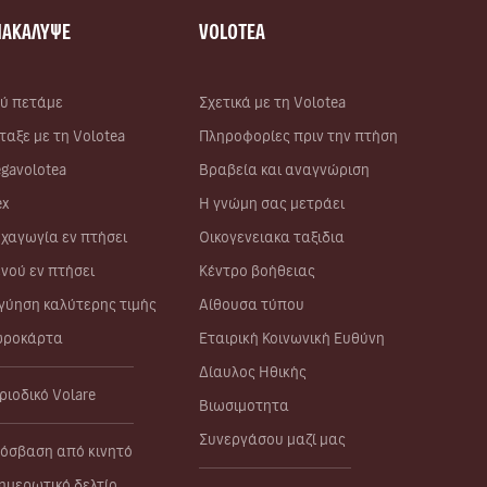
ΝΑΚΑΛΥΨΕ
VOLOTEA
ύ πετάμε
Σχετικά με τη Volotea
ταξε με τη Volotea
Πληροφορίες πριν την πτήση
gavolotea
Βραβεία και αναγνώριση
ex
Η γνώμη σας μετράει
χαγωγία εν πτήσει
Οικογενειακα ταξιδια
νού εν πτήσει
Κέντρο βοήθειας
γύηση καλύτερης τιμής
Αίθουσα τύπου
ροκάρτα
Εταιρική Κοινωνική Ευθύνη
Δίαυλος Ηθικής
ριοδικό Volare
Βιωσιμοτητα
Συνεργάσου μαζί μας
όσβαση από κινητό
ημερωτικό δελτίο