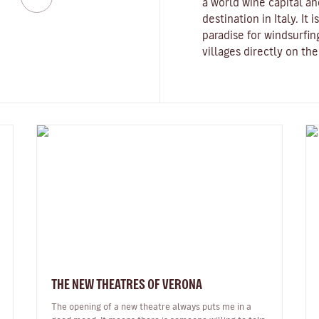
a world wine capital an
destination in Italy. It
paradise for windsurfin
villages directly on th
THE NEW THEATRES OF VERONA
The opening of a new theatre always puts me in a