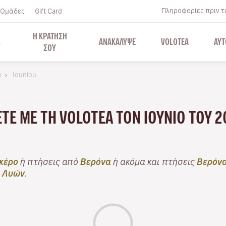
Πληροφορίες πριν το
Ομάδες
Gift Card
Η ΚΡΑΤΗΣΗ
Σ
ΑΝΑΚΑΛΥΨΕ
VOLOTEA
ΑΥΤ
ΣΟΥ
α
Iouniou
ΆΞΤΕ ΜΕ ΤΗ VOLOTEA ΤΟΝ ΙΟΎΝΙΟ ΤΟΥ 
κέρο
ή πτήσεις από
Βερόνα
ή ακόμα και πτήσεις
Βερόνα
ι
Λυών
.