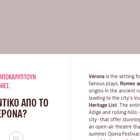
Υ ΑΠΟΚΑΛΎΠΤΟΥΝ
Verona
is the setting 
famous plays,
Romeo an
ΝΙΈΣ.
origins in the ancient 
leading to the city’s i
ΝΤΙΚΟ ΑΠΟ ΤΟ
Heritage List
. The enti
ΒΕΡΌΝΑ?
Adige and rolling hills
city- that offer stunn
an open-air theatre tha
summer Opera Festival 