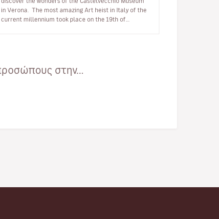
discover the wonders of the Castelvecchio Museum
in Verona. The most amazing Art heist in Italy of the
current millennium took place on the 19th of
November 2015. Some thieves brok…
ροσώπους στην...