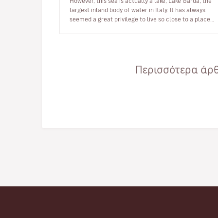
However, this sea is actually a lake, Lake Garda, the
largest inland body of water in Italy. It has always
seemed a great privilege to live so close to a place
where so many million…
Περισσότερα άρθ