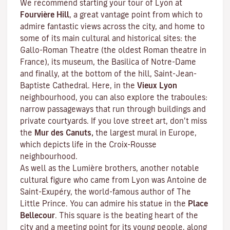
We recommend starting your tour of Lyon at
Fourvière Hill
, a great vantage point from which to
admire fantastic views across the city, and home to
some of its main cultural and historical sites: the
Gallo-Roman Theatre (the oldest Roman theatre in
France), its museum, the Basilica of Notre-Dame
and finally, at the bottom of the hill, Saint-Jean-
Baptiste Cathedral. Here, in the
Vieux Lyon
neighbourhood, you can also explore the
traboules
:
narrow passageways that run through buildings and
private courtyards. If you love street art, don’t miss
the
Mur des Canuts,
the largest mural in Europe,
which depicts life in the Croix-Rousse
neighbourhood.
As well as the Lumière brothers, another notable
cultural figure who came from Lyon was Antoine de
Saint-Exupéry, the world-famous author of
The
Little Prince
. You can admire his statue in the
Place
Bellecour
. This square is the beating heart of the
city and a meeting point for its young people, along