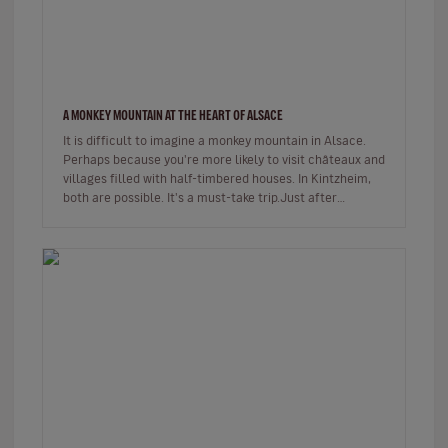
A MONKEY MOUNTAIN AT THE HEART OF ALSACE
It is difficult to imagine a monkey mountain in Alsace.
Perhaps because you're more likely to visit châteaux and
villages filled with half-timbered houses. In Kintzheim,
both are possible. It's a must-take trip.Just after
leaving…