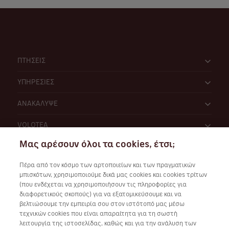
ΠΤΗΣΕΙΣ
ΥΠΗΡΕΣΙΕΣ
ΑΝΑΚΑΛΥΨΕ
VOLOTEA
Μας αρέσουν όλοι τα cookies, έτσι;
Πέρα από τον κόσμο των αρτοποιείων και των πραγματικών
μπισκότων, χρησιμοποιούμε δικά μας cookies και cookies τρίτων
(που ενδέχεται να χρησιμοποιήσουν τις πληροφορίες για
διαφορετικούς σκοπούς) για να εξατομικεύσουμε και να
Συνεργάσου μαζί μας
βελτιώσουμε την εμπειρία σου στον ιστότοπό μας μέσω
τεχνικών cookies που είναι απαραίτητα για τη σωστή
λειτουργία της ιστοσελίδας, καθώς και για την ανάλυση των