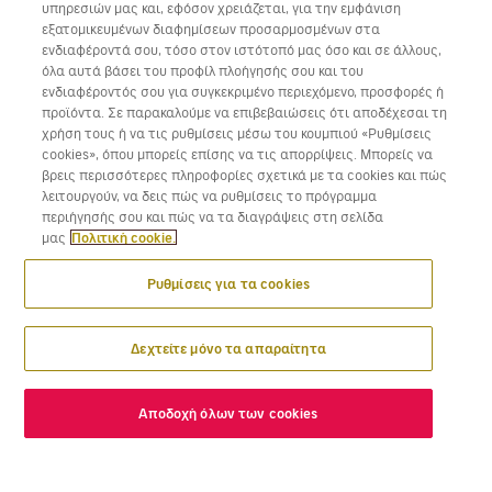
υπηρεσιών μας και, εφόσον χρειάζεται, για την εμφάνιση
εξατομικευμένων διαφημίσεων προσαρμοσμένων στα
Κατέβασε την εφαρμογή της Volotea για iOS και Android
ενδιαφέροντά σου, τόσο στον ιστότοπό μας όσο και σε άλλους,
όλα αυτά βάσει του προφίλ πλοήγησής σου και του
ενδιαφέροντός σου για συγκεκριμένο περιεχόμενο, προσφορές ή
προϊόντα. Σε παρακαλούμε να επιβεβαιώσεις ότι αποδέχεσαι τη
χρήση τους ή να τις ρυθμίσεις μέσω του κουμπιού «Ρυθμίσεις
cookies», όπου μπορείς επίσης να τις απορρίψεις. Μπορείς να
βρεις περισσότερες πληροφορίες σχετικά με τα cookies και πώς
λειτουργούν, να δεις πώς να ρυθμίσεις το πρόγραμμα
περιήγησής σου και πώς να τα διαγράψεις στη σελίδα
μας
Πολιτική cookie.
Ρυθμίσεις για τα cookies
Δεχτείτε μόνο τα απαραίτητα
Αποδοχή όλων των cookies