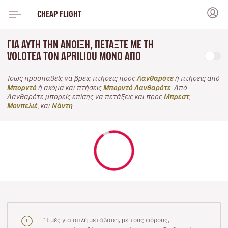
CHEAP FLIGHT
ΓΙΑ ΑΥΤΉ ΤΗΝ ΆΝΟΙΞΗ, ΠΕΤΆΞΤΕ ΜΕ ΤΗ
VOLOTEA ΤΟΝ APRILIOU ΜΌΝΟ ΑΠΌ
Ίσως προσπαθείς να βρεις πτήσεις προς
Λανθαρότε
ή πτήσεις από
Μπορντό
ή ακόμα και πτήσεις
Μπορντό Λανθαρότε
. Από
Λανθαρότε μπορείς επίσης να πετάξεις και προς
Μπρεστ
,
Μονπελιέ
, και
Νάντη
.
"Τιμές για απλή μετάβαση, με τους φόρους,