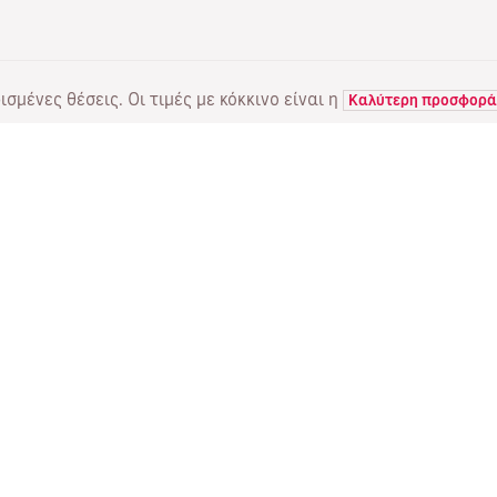
σμένες θέσεις. Οι τιμές με κόκκινο είναι η
Καλύτερη προσφορά
ΠΤΗΣΕΙΣ
ΥΠΗΡΕΣΙΕΣ
Α
Προσφορές πτήσεων
Online check-in
Πο
Κατάσταση πτήσης
Διαχείριση κράτησης
Πέ
Απευθείας πτήσεις
Επαναποστολή του email
Me
επιβεβαίωσης
Fl