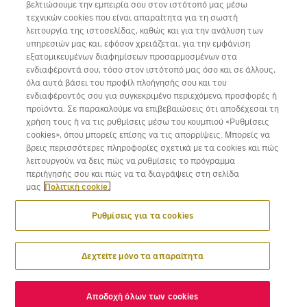
βελτιώσουμε την εμπειρία σου στον ιστότοπό μας μέσω
τεχνικών cookies που είναι απαραίτητα για τη σωστή
λειτουργία της ιστοσελίδας, καθώς και για την ανάλυση των
υπηρεσιών μας και, εφόσον χρειάζεται, για την εμφάνιση
εξατομικευμένων διαφημίσεων προσαρμοσμένων στα
Κατέβασε την εφαρμογή της Volotea για iOS και Android
ενδιαφέροντά σου, τόσο στον ιστότοπό μας όσο και σε άλλους,
όλα αυτά βάσει του προφίλ πλοήγησής σου και του
ενδιαφέροντός σου για συγκεκριμένο περιεχόμενο, προσφορές ή
προϊόντα. Σε παρακαλούμε να επιβεβαιώσεις ότι αποδέχεσαι τη
χρήση τους ή να τις ρυθμίσεις μέσω του κουμπιού «Ρυθμίσεις
cookies», όπου μπορείς επίσης να τις απορρίψεις. Μπορείς να
βρεις περισσότερες πληροφορίες σχετικά με τα cookies και πώς
λειτουργούν, να δεις πώς να ρυθμίσεις το πρόγραμμα
περιήγησής σου και πώς να τα διαγράψεις στη σελίδα
μας
Πολιτική cookie.
Ρυθμίσεις για τα cookies
Δεχτείτε μόνο τα απαραίτητα
Αποδοχή όλων των cookies