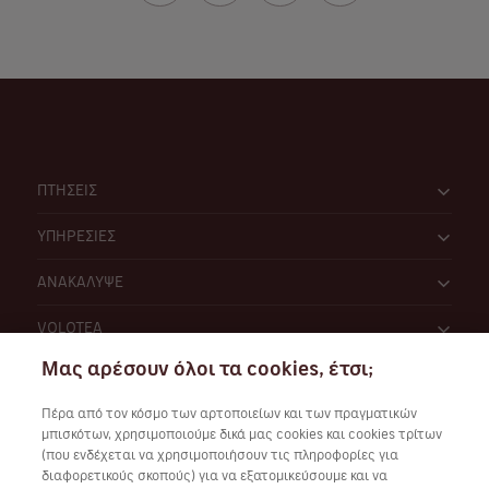
ΠΤΗΣΕΙΣ
ΥΠΗΡΕΣΙΕΣ
ΑΝΑΚΑΛΥΨΕ
VOLOTEA
Μας αρέσουν όλοι τα cookies, έτσι;
Πέρα από τον κόσμο των αρτοποιείων και των πραγματικών
μπισκότων, χρησιμοποιούμε δικά μας cookies και cookies τρίτων
(που ενδέχεται να χρησιμοποιήσουν τις πληροφορίες για
διαφορετικούς σκοπούς) για να εξατομικεύσουμε και να
Συνεργάσου μαζί μας