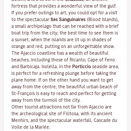
fortress that provides a wonderful view of the gulf.
If you prefer outings to art, you could opt for a visit
to the spectacular
Iles Sanguinaires
(Blood Islands),
a small archipelago that can be reached with a brief
boat trip from the city; the best time to see them is
a sunset, when the islands are lit up in shades of
orange and red, putting on an unforgettable show.
The Ajaccio coastline has a wealth of beautiful
beaches, including those of Ricanto, Cape of Feno
and Barbicaja.
Isolella
, in the
Porticcio
seaside area,
is perfect for a refreshing plunge before taking the
plane home. If on the other hand you want to get
away from the centre, the beautiful urban beach of
St-François is easy to reach and perfect for getting
away from the turmoil of the city.
Other tourist attractions not far from Ajaccio are
the archeological site of
Filitosa
, with its ancient
Menhirs, and the spectacular waterfall, Cascade du
Voile de la Mariée.