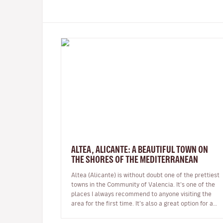
ALTEA, ALICANTE: A BEAUTIFUL TOWN ON
THE SHORES OF THE MEDITERRANEAN
Altea (Alicante) is without doubt one of the prettiest
towns in the Community of Valencia. It’s one of the
places I always recommend to anyone visiting the
area for the first time. It’s also a great option for a
day trip if you’r…