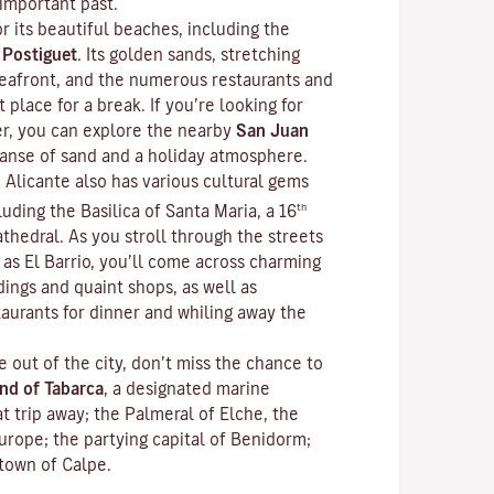
 important past.
r its beautiful beaches, including the
f
Postiguet
. Its golden sands, stretching
 seafront, and the numerous restaurants and
 place for a break. If you’re looking for
r, you can explore the nearby
San Juan
xpanse of sand and a holiday atmosphere.
 Alicante also has various cultural gems
th
luding the Basilica of Santa Maria, a 16
thedral. As you stroll through the streets
as El Barrio, you’ll come across charming
dings and quaint shops, as well as
aurants for dinner and whiling away the
e out of the city, don’t miss the chance to
and of Tabarca
, a designated marine
at trip away; the Palmeral of Elche, the
urope; the partying capital of Benidorm;
 town of Calpe.