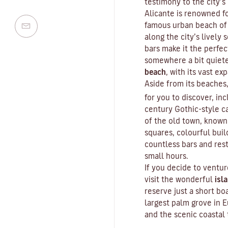
testimony to the city’s
Alicante is renowned fo
famous urban beach o
along the city’s lively
bars make it the perfect
somewhere a bit quiete
beach
, with its vast e
Aside from its beaches,
for you to discover, inc
century Gothic-style ca
of the old town, known 
squares, colourful buil
countless bars and rest
small hours.
If you decide to ventur
visit the wonderful
isl
reserve just a short bo
largest palm grove in E
and the scenic coastal