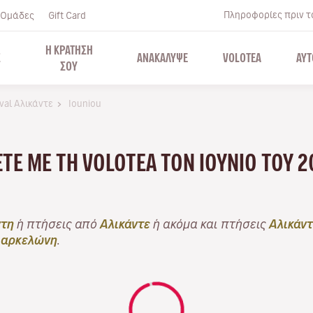
Πληροφορίες πριν το
Ομάδες
Gift Card
Η ΚΡΑΤΗΣΗ
Σ
ΑΝΑΚΑΛΥΨΕ
VOLOTEA
ΑΥΤ
ΣΟΥ
ival Αλικάντε
Iouniou
ΆΞΤΕ ΜΕ ΤΗ VOLOTEA ΤΟΝ ΙΟΎΝΙΟ ΤΟΥ 
τη
ή πτήσεις από
Αλικάντε
ή ακόμα και πτήσεις
Αλικάν
αρκελώνη
.