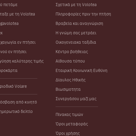
ύ πετάμε
Σχετικά με τη Volotea
ταξε με τη Volotea
Πληροφορίες πριν την πτήση
gavolotea
Βραβεία και αναγνώριση
ex
Η γνώμη σας μετράει
χαγωγία εν πτήσει
Οικογενειακα ταξιδια
νού εν πτήσει
Κέντρο βοήθειας
γύηση καλύτερης τιμής
Αίθουσα τύπου
ροκάρτα
Εταιρική Κοινωνική Ευθύνη
Δίαυλος Ηθικής
ριοδικό Volare
Βιωσιμοτητα
Συνεργάσου μαζί μας
όσβαση από κινητό
ημερωτικό δελτίο
Πίνακας τιμών
Όροι μεταφοράς
Όροι χρήσης