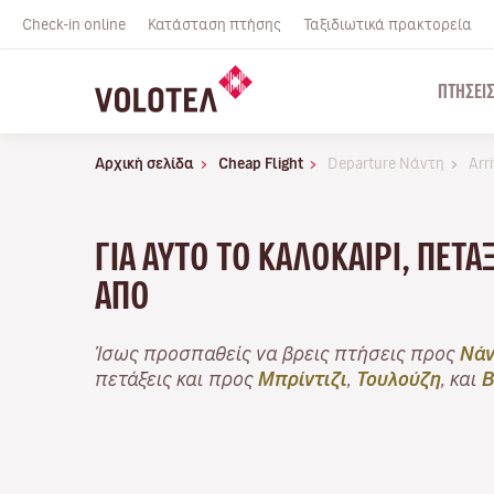
Check-in online
Κατάσταση πτήσης
Ταξιδιωτικά πρακτορεία
ΠΤΉΣΕΙ
Αρχική σελίδα
Cheap Flight
Departure Νάντη
Arr
ΓΙΑ ΑΥΤΌ ΤΟ ΚΑΛΟΚΑΊΡΙ, ΠΕΤ
ΑΠΌ
Ίσως προσπαθείς να βρεις πτήσεις προς
Νάν
πετάξεις και προς
Μπρίντιζι
,
Τουλούζη
, και
Β