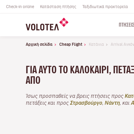
Check-in online
Κατάσταση πτήσης
Ταξιδιωτικά πρακτορεία
ΠΤΉΣΕΙ
Αρχική σελίδα
Cheap Flight
Κατάνια
Arrival Ανκό
ΓΙΑ ΑΥΤΌ ΤΟ ΚΑΛΟΚΑΊΡΙ, ΠΕΤ
ΑΠΌ
Ίσως προσπαθείς να βρεις πτήσεις προς
Κατ
πετάξεις και προς
Στρασβούργο
,
Νάντη
, και