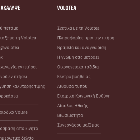
ΝΑΚΑΛΥΨΕ
VOLOTEA
ύ πετάμε
Σχετικά με τη Volotea
ταξε με τη Volotea
Πληροφορίες πριν την πτήση
gavolotea
Βραβεία και αναγνώριση
ex
Η γνώμη σας μετράει
χαγωγία εν πτήσει
Οικογενειακα ταξιδια
νού εν πτήσει
Κέντρο βοήθειας
γύηση καλύτερης τιμής
Αίθουσα τύπου
ροκάρτα
Εταιρική Κοινωνική Ευθύνη
Δίαυλος Ηθικής
ριοδικό Volare
Βιωσιμοτητα
Συνεργάσου μαζί μας
όσβαση από κινητό
ημερωτικό δελτίο