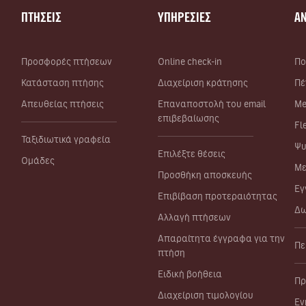
ΠΤΗΣΕΙΣ
ΥΠΗΡΕΣΙΕΣ
Α
Προσφορές πτήσεων
Online check-in
Πο
Κατάσταση πτήσης
Διαχείριση κράτησης
Πέ
Απευθείας πτήσεις
Επαναποστολή του email
Me
επιβεβαίωσης
Fl
Ταξιδιωτικά γραφεία
Ψυ
Επιλέξτε θέσεις
Ομάδες
Με
Προσθήκη αποσκευής
Εγ
Επιβίβαση προτεραιότητας
Δω
Αλλαγή πτήσεων
Απαραίτητα έγγραφα για την
Πε
πτήση
Ειδική βοήθεια
Πρ
Διαχείριση τιμολογίου
Εν