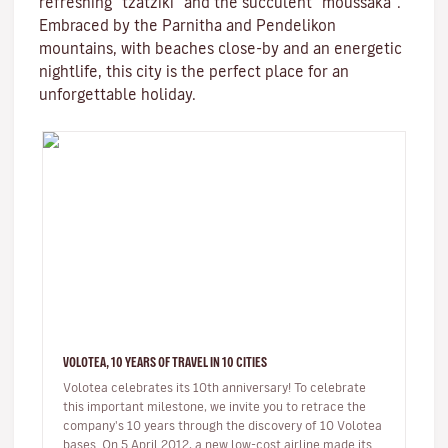
refreshing “tzatziki” and the succulent “moussaka”.
Embraced by the Parnitha and Pendelikon
mountains, with beaches close-by and an energetic
nightlife, this city is the perfect place for an
unforgettable holiday.
VOLOTEA, 10 YEARS OF TRAVEL IN 10 CITIES
Volotea celebrates its 10th anniversary! To celebrate
this important milestone, we invite you to retrace the
company's 10 years through the discovery of 10 Volotea
bases. On 5 April 2012, a new low-cost airline made its