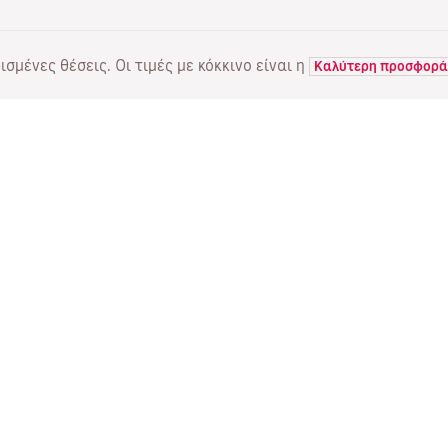
σμένες θέσεις. Οι τιμές με κόκκινο είναι η
Καλύτερη προσφορά
ΠΤΗΣΕΙΣ
ΥΠΗΡΕΣΙΕΣ
Α
Προσφορές πτήσεων
Online check-in
Πο
Κατάσταση πτήσης
Διαχείριση κράτησης
Πέ
Απευθείας πτήσεις
Επαναποστολή του email
Me
επιβεβαίωσης
Fl
Ταξιδιωτικά γραφεία
Ψυ