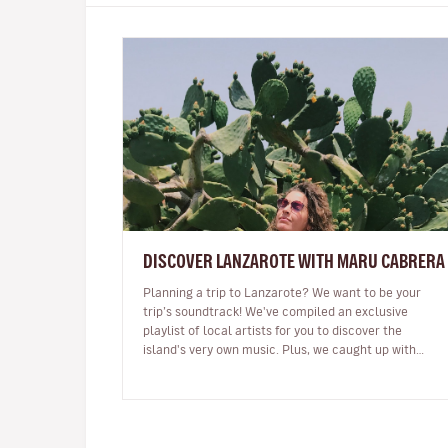
DISCOVER LANZAROTE WITH MARU CABRERA
Planning a trip to Lanzarote? We want to be your
trip’s soundtrack! We've compiled an exclusive
playlist of local artists for you to discover the
island's very own music. Plus, we caught up with
Maru Cabrera, an acclaimed local s…