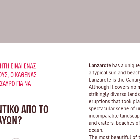
ΉΤΗ ΕΊΝΑΙ ΈΝΑΣ
Lanzarote
has a unique
a typical sun and beach
ΥΣ, Ο ΚΑΘΈΝΑΣ
Lanzarote is the Canar
ΗΣΑΥΡΌ ΓΙΑ ΝΑ
Although it covers no 
strikingly diverse land
eruptions that took pla
ΝΤΙΚΟ ΑΠΟ ΤΟ
spectacular scene of u
incomparable landscape
 ΛΥΏΝ?
and craters,
beaches
of
ocean.
The most beautiful of 