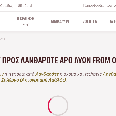
Πληροφορίες πριν το
Ομάδες
Gift Card
Η ΚΡΑΤΗΣΗ
Σ
ΑΝΑΚΑΛΥΨΕ
VOLOTEA
ΑΥΤ
ΣΟΥ
ρότε
LY ΠΡΟΣ ΛΑΝΘΑΡΌΤΕ APO ΛΥΏΝ FROM 
ών
ή πτήσεις από
Λανθαρότε
ή ακόμα και πτήσεις
Λανθα
ι
Σαλέρνο (Ακτογραμμή Αμάλφι)
.