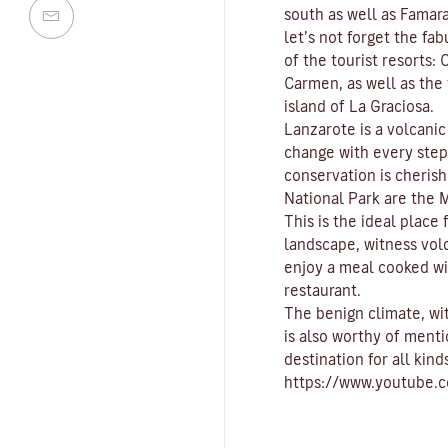
south as well as
Famar
let’s not forget the fa
of the tourist resorts:
C
Carmen
, as well as th
island of
La Graciosa
.
Lanzarote is a volcani
change with every ste
conservation is cherish
National Park
are the
M
This is the ideal place
landscape, witness vol
enjoy a meal cooked wi
restaurant.
The benign climate
, w
is also worthy of menti
destination for all kind
https://www.youtube.