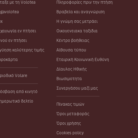
ταξε με τη Volotea
Πληροφορίες πριν την πτήση
gavolotea
Βραβεία και αναγνώριση
ex
Η γνώμη σας μετράει
χαγωγία εν πτήσει
Οικογενειακα ταξιδια
νού εν πτήσει
Κέντρο βοήθειας
γύηση καλύτερης τιμής
Αίθουσα τύπου
ροκάρτα
Εταιρική Κοινωνική Ευθύνη
Δίαυλος Ηθικής
ριοδικό Volare
Βιωσιμοτητα
Συνεργάσου μαζί μας
όσβαση από κινητό
ημερωτικό δελτίο
Πίνακας τιμών
Όροι μεταφοράς
Όροι χρήσης
Cookies policy