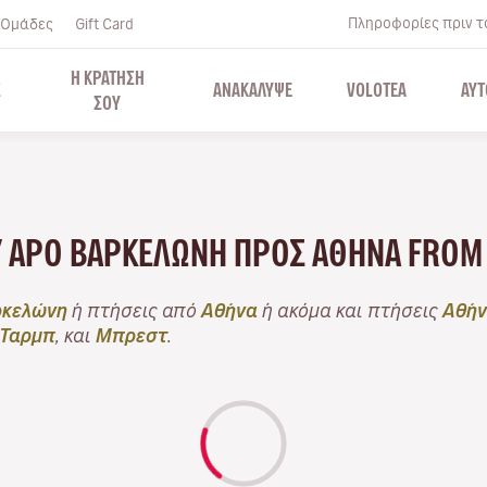
Πληροφορίες πριν το
Ομάδες
Gift Card
Η ΚΡΑΤΗΣΗ
Σ
ΑΝΑΚΑΛΥΨΕ
VOLOTEA
ΑΥΤ
ΣΟΥ
LY APO ΒΑΡΚΕΛΏΝΗ ΠΡΟΣ ΑΘΉΝΑ FROM
κελώνη
ή πτήσεις από
Αθήνα
ή ακόμα και πτήσεις
Αθήν
-Ταρμπ
, και
Μπρεστ
.