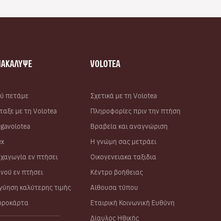
ΝΑΚΑΛΥΨΕ
VOLOTEA
ύ πετάμε
Σχετικά με τη Volotea
ταξε με τη Volotea
Πληροφορίες πριν την πτήση
gavolotea
Βραβεία και αναγνώριση
ex
Η γνώμη σας μετράει
χαγωγία εν πτήσει
Οικογενειακα ταξιδια
νού εν πτήσει
Κέντρο βοήθειας
γύηση καλύτερης τιμής
Αίθουσα τύπου
ροκάρτα
Εταιρική Κοινωνική Ευθύνη
Δίαυλος Ηθικής