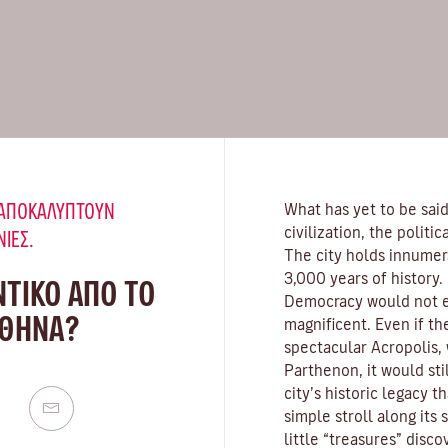
Υ ΑΠΟΚΑΛΎΠΤΟΥΝ
What has yet to be said
civilization, the politi
ΝΙΈΣ.
The city holds innumer
3,000 years of history. I
ΝΤΙΚΟ ΑΠΟ ΤΟ
Democracy would not exi
ΑΘΉΝΑ?
magnificent. Even if th
spectacular Acropolis, 
Parthenon, it would sti
city’s historic legacy th
simple stroll along its 
little “treasures” disc