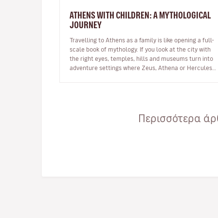
ATHENS WITH CHILDREN: A MYTHOLOGICAL
JOURNEY
Travelling to Athens as a family is like opening a full-
scale book of mythology. If you look at the city with
the right eyes, temples, hills and museums turn into
adventure settings where Zeus, Athena or Hercules
stop being dista…
Περισσότερα άρθ