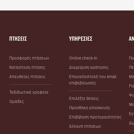
ΠΤΗΣΕΙΣ
ΥΠΗΡΕΣΙΕΣ
Α
Προσφορές πτήσεων
Online check-in
Πο
Κατάσταση πτήσης
Διαχείριση κράτησης
Πέ
Απευθείας πτήσεις
Επαναποστολή του email
Me
επιβεβαίωσης
Fl
Ταξιδιωτικά γραφεία
Ψυ
Επιλέξτε θέσεις
Ομάδες
Με
Προσθήκη αποσκευής
Εγ
Επιβίβαση προτεραιότητας
Δω
Αλλαγή πτήσεων