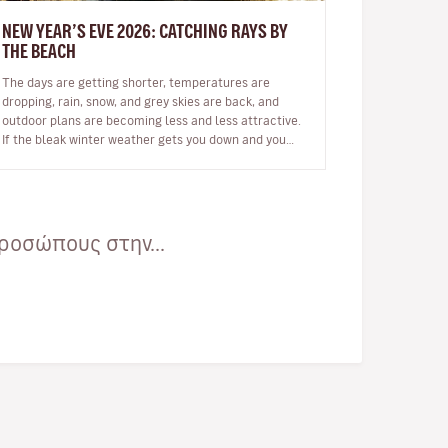
NEW YEAR’S EVE 2026: CATCHING RAYS BY
THE BEACH
The days are getting shorter, temperatures are
dropping, rain, snow, and grey skies are back, and
outdoor plans are becoming less and less attractive.
If the bleak winter weather gets you down and you
feel like spending some time…
ροσώπους στην...