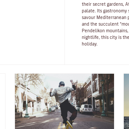
their secret gardens, A
palate. Its gastronomy st
savour Mediterranean p
and the succulent “mo
Pendelikon mountains, 
nightlife, this city is 
holiday.