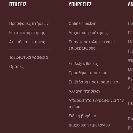
ΠΤΗΣΕΙΣ
ΥΠΗΡΕΣΙΕΣ
Α
Προσφορές πτήσεων
Online check-in
Πο
Κατάσταση πτήσης
Διαχείριση κράτησης
Πέ
Απευθείας πτήσεις
Επαναποστολή του email
Me
επιβεβαίωσης
Fl
Ταξιδιωτικά γραφεία
Ψυ
Επιλέξτε θέσεις
Ομάδες
Με
Προσθήκη αποσκευής
Εγ
Επιβίβαση προτεραιότητας
Δω
Αλλαγή πτήσεων
Απαραίτητα έγγραφα για την
Πε
πτήση
Ειδική βοήθεια
Πρ
Διαχείριση τιμολογίου
Εν