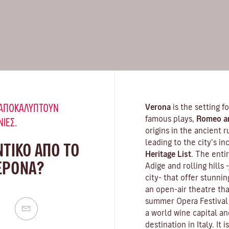
Υ ΑΠΟΚΑΛΎΠΤΟΥΝ
Verona
is the setting 
famous plays,
Romeo an
ΝΙΈΣ.
origins in the ancient 
leading to the city’s i
ΝΤΙΚΟ ΑΠΟ ΤΟ
Heritage List
. The enti
ΒΕΡΌΝΑ?
Adige and rolling hills
city- that offer stunn
an open-air theatre tha
summer Opera Festival 
a world wine capital an
destination in Italy. It