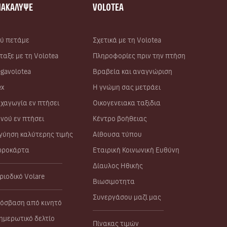
ΝΑΚΑΛΥΨΕ
VOLOTEA
ύ πετάμε
Σχετικά με τη Volotea
ταξε με τη Volotea
Πληροφορίες πριν την πτήση
gavolotea
Βραβεία και αναγνώριση
ex
Η γνώμη σας μετράει
χαγωγία εν πτήσει
Οικογενειακα ταξιδια
νού εν πτήσει
Κέντρο βοήθειας
γύηση καλύτερης τιμής
Αίθουσα τύπου
ροκάρτα
Εταιρική Κοινωνική Ευθύνη
Δίαυλος Ηθικής
ριοδικό Volare
Βιωσιμοτητα
Συνεργάσου μαζί μας
όσβαση από κινητό
ημερωτικό δελτίο
Πίνακας τιμών