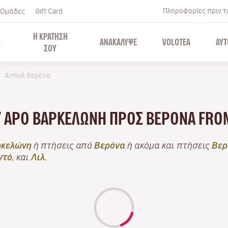
Πληροφορίες πριν το
Ομάδες
Gift Card
Η ΚΡΑΤΗΣΗ
Σ
ΑΝΑΚΑΛΥΨΕ
VOLOTEA
ΑΥΤ
ΣΟΥ
Arrival Βερόνα
LY APO ΒΑΡΚΕΛΏΝΗ ΠΡΟΣ ΒΕΡΌΝΑ FRO
κελώνη
ή πτήσεις από
Βερόνα
ή ακόμα και πτήσεις
Βερ
ντό
, και
Λιλ
.