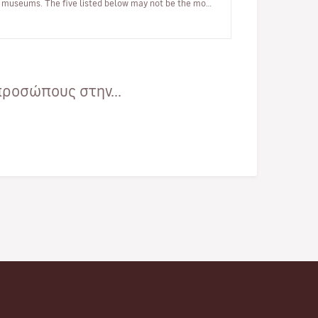
museums. The five listed below may not be the most
famous or popular ones, but they are, perha…
ροσώπους στην...