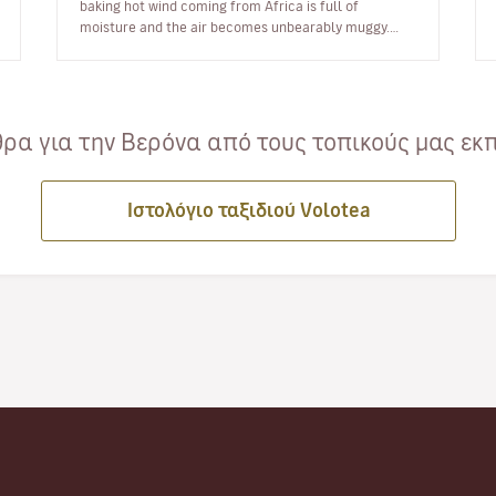
baking hot wind coming from Africa is full of
moisture and the air becomes unbearably muggy.
When that happens, the Veronese try to escap…
ρα για την Βερόνα από τους τοπικούς μας εκπ
Ιστολόγιο ταξιδιού Volotea