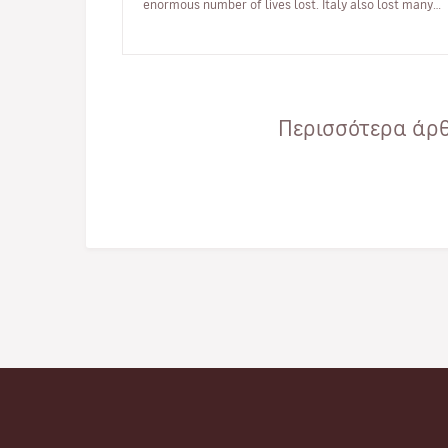
enormous number of lives lost. Italy also lost many
border areas inhabit…
Περισσότερα άρθ