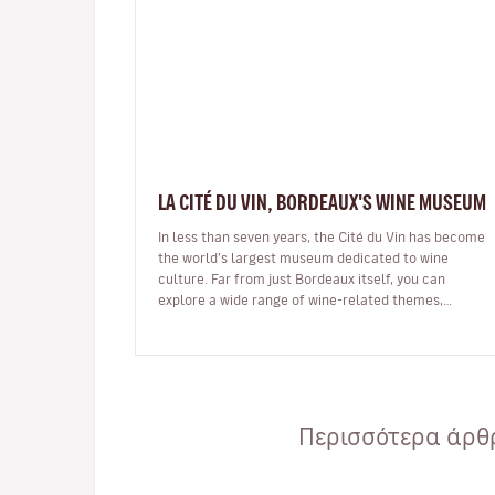
LA CITÉ DU VIN, BORDEAUX'S WINE MUSEUM
In less than seven years, the Cité du Vin has become
the world’s largest museum dedicated to wine
culture. Far from just Bordeaux itself, you can
explore a wide range of wine-related themes,
including the history of the vineyard’…
Περισσότερα άρθρ