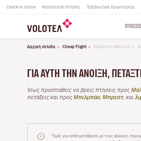
Check-in online
Κατάσταση πτήσης
Ταξιδιωτικά πρακτορεία
ΠΤΉΣΕΙ
Αρχική σελίδα
Cheap Flight
Departure Μάλαγα
A
ΓΙΑ ΑΥΤΉ ΤΗΝ ΆΝΟΙΞΗ, ΠΕΤΆΞ
Ίσως προσπαθείς να βρεις πτήσεις προς
Μά
πετάξεις και προς
Μπιλμπάο
,
Μπρεστ
, και
λι
"Τιμές για απλή μετάβαση, με τους φόρους, περιο