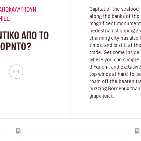
Υ ΑΠΟΚΑΛΎΠΤΟΥΝ
Capital of the seafood
along the banks of the
ΝΙΈΣ.
magnificent monuments,
pedestrian shopping zo
ΝΤΙΚΟ ΑΠΟ ΤΟ
charming city has also
ΠΟΡΝΤΌ?
times, and is still at t
trade. Get some inside 
where you can sample 
d’Yquem, and exclusive
top wines at hard-to-be
roam off the beaten tra
buzzing Bordeaux than 
grape juice.