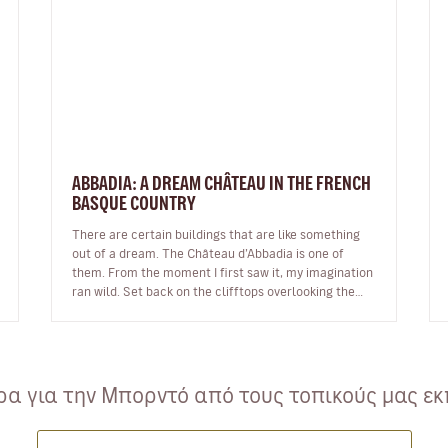
ABBADIA: A DREAM CHÂTEAU IN THE FRENCH
BASQUE COUNTRY
There are certain buildings that are like something
out of a dream. The Château d’Abbadia is one of
them. From the moment I first saw it, my imagination
ran wild. Set back on the clifftops overlooking the
ocean, the building takes…
α για την Μπορντό από τους τοπικούς μας εκ