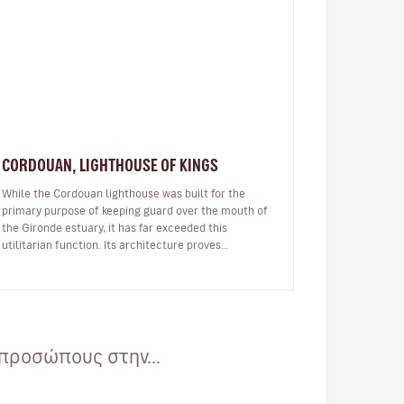
CORDOUAN, LIGHTHOUSE OF KINGS
While the Cordouan lighthouse was built for the
primary purpose of keeping guard over the mouth of
the Gironde estuary, it has far exceeded this
utilitarian function. Its architecture proves
irresistible to visitors to this unique…
προσώπους στην...