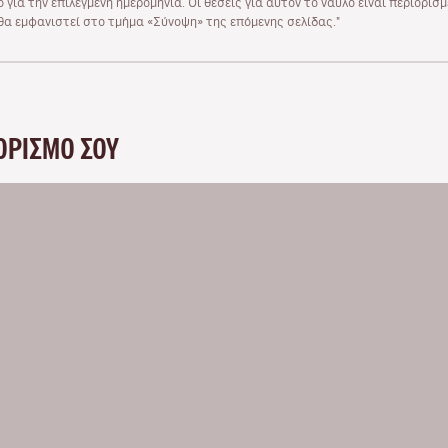
 για την επιλεγμένη ημερομηνία. Οι θέσεις για αυτόν το ναύλο είναι περιορισ
υ θα εμφανιστεί στο τμήμα «Σύνοψη» της επόμενης σελίδας."
ΟΡΙΣΜΌ ΣΟΥ