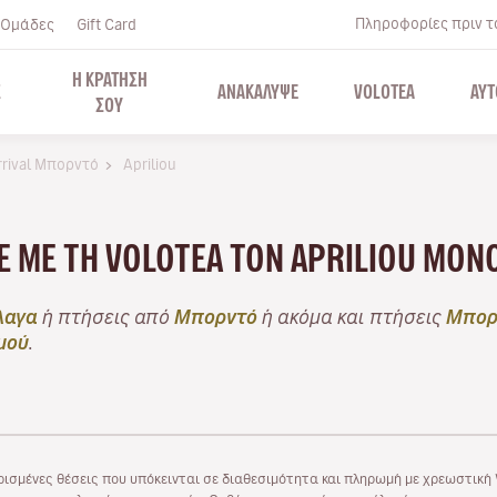
Πληροφορίες πριν το
Ομάδες
Gift Card
Η ΚΡΑΤΗΣΗ
Σ
ΑΝΑΚΑΛΥΨΕ
VOLOTEA
ΑΥΤ
ΣΟΥ
rrival Μπορντό
Apriliou
ΤΕ ΜΕ ΤΗ VOLOTEA ΤΟΝ APRILIOU ΜΌ
λαγα
ή πτήσεις από
Μπορντό
ή ακόμα και πτήσεις
Μπορ
μού
.
ρισμένες θέσεις που υπόκεινται σε διαθεσιμότητα και πληρωμή με χρεωστική V