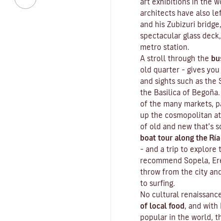
art exhibitions in the 
architects have also le
and his Zubizuri bridge
spectacular glass deck,
metro station.
A stroll through the
bu
old quarter
– gives you
and sights such as the
the Basilica of Begoña.
of the many markets, p
up the cosmopolitan at
of old and new that’s s
boat tour along the Ría
– and a trip to explore
recommend Sopela, Erea
throw from the city an
to surfing.
No cultural renaissan
of local food
, and with
popular in the world, t