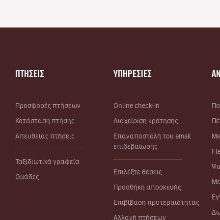
ΠΤΗΣΕΙΣ
ΥΠΗΡΕΣΙΕΣ
Α
Προσφορές πτήσεων
Online check-in
Πο
Κατάσταση πτήσης
Διαχείριση κράτησης
Πέ
Απευθείας πτήσεις
Επαναποστολή του email
Me
επιβεβαίωσης
Fl
Ταξιδιωτικά γραφεία
Ψυ
Επιλέξτε θέσεις
Ομάδες
Με
Προσθήκη αποσκευής
Εγ
Επιβίβαση προτεραιότητας
Δω
Αλλαγή πτήσεων