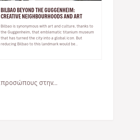
BILBAO BEYOND THE GUGGENHEIM:
CREATIVE NEIGHBOURHOODS AND ART
Bilbao is synonymous with art and culture, thanks to
the Guggenheim, that emblematic titanium museum
that has turned the city into a global icon. But
reducing Bilbao to this landmark would be
overlooking the vibrant, creative spi…
κπροσώπους στην...