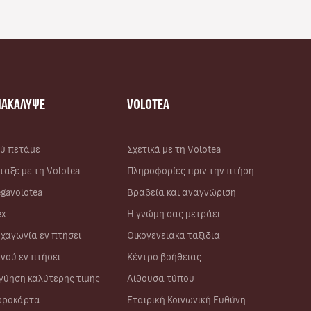
ΝΑΚΑΛΥΨΕ
VOLOTEA
ύ πετάμε
Σχετικά με τη Volotea
ταξε με τη Volotea
Πληροφορίες πριν την πτήση
gavolotea
Βραβεία και αναγνώριση
ex
Η γνώμη σας μετράει
χαγωγία εν πτήσει
Οικογενειακα ταξιδια
νού εν πτήσει
Κέντρο βοήθειας
γύηση καλύτερης τιμής
Αίθουσα τύπου
ροκάρτα
Εταιρική Κοινωνική Ευθύνη