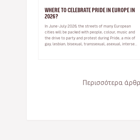
WHERE TO CELEBRATE PRIDE IN EUROPE IN
2026?
In June-July 2026, the streets of many European
cities will be packed with people, colour, music and
the drive to party and protest during Pride, a mix of
gay, lesbian, bisexual, transsexual, asexual, intersex,
and queer pride de…
Περισσότερα άρθρα