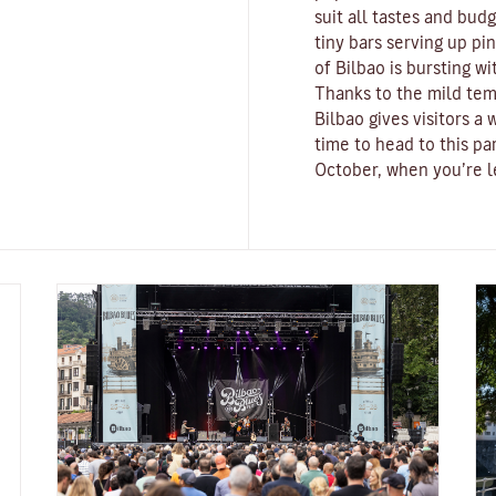
suit all tastes and bud
tiny bars serving up pi
of Bilbao is bursting wi
Thanks to the mild tem
Bilbao gives visitors 
time to head to this pa
October, when you’re le