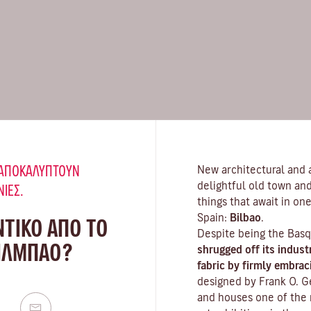
Υ ΑΠΟΚΑΛΎΠΤΟΥΝ
New architectural and ar
delightful old town and
ΝΙΈΣ.
things that await in one
Spain:
Bilbao
.
ΝΤΙΚΟ ΑΠΟ ΤΟ
Despite being the Basq
ΠΙΛΜΠΆΟ?
shrugged off its indust
fabric by firmly embrac
designed by Frank O. G
and houses one of the