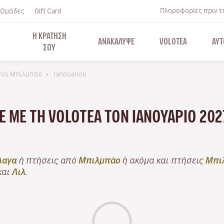
Πληροφορίες πριν το
Ομάδες
Gift Card
Η ΚΡΑΤΗΣΗ
Σ
ΑΝΑΚΑΛΥΨΕ
VOLOTEA
ΑΥΤ
ΣΟΥ
ros Μπιλμπάο
Ianouariou
ΤΕ ΜΕ ΤΗ VOLOTEA ΤΟΝ ΙΑΝΟΥΆΡΙΟ 202
λαγα
ή πτήσεις από
Μπιλμπάο
ή ακόμα και πτήσεις
Μπι
 και
Λιλ
.