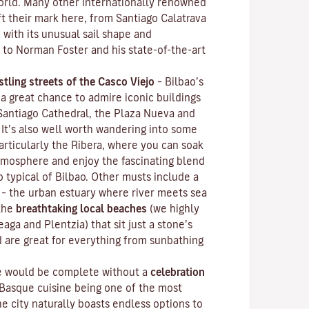
world. Many other internationally renowned
ft their mark here, from Santiago Calatrava
, with its unusual sail shape and
 to Norman Foster and his state-of-the-art
stling streets of the
Casco Viejo
–
Bilbao’s
 a great chance to admire iconic buildings
 Santiago Cathedral, the Plaza Nueva and
 It’s also well worth wandering into some
articularly the Ribera, where you can soak
mosphere and enjoy the fascinating blend
o typical of Bilbao. Other musts include a
– the urban estuary where river meets sea
 the
breathtaking local beaches
(we highly
ga and Plentzia) that sit just a stone’s
d are great for everything from sunbathing
ce would be complete without a
celebration
 Basque cuisine being one of the most
he city naturally boasts endless options to