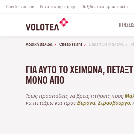
Check-in online
Κατάσταση πτήσης
Ταξιδιωτικά πρακτορεία
ΠΤΉΣΕΙ
Αρχική σελίδα
Cheap Flight
Departure Μάλαγα
P
ΓΙΑ ΑΥΤΌ ΤΟ ΧΕΙΜΏΝΑ, ΠΕΤΆΞ
ΜΌΝΟ ΑΠΌ
Ίσως προσπαθείς να βρεις πτήσεις προς
Μά
να πετάξεις και προς
Βερόνα
,
Στρασβούργο
,