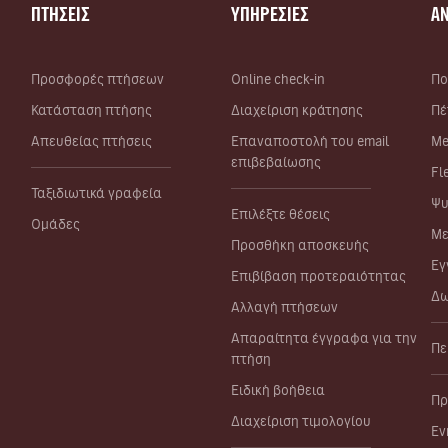
ΠΤΗΣΕΙΣ
ΥΠΗΡΕΣΙΕΣ
Α
Προσφορές πτήσεων
Online check-in
Πο
Κατάσταση πτήσης
Διαχείριση κράτησης
Πέ
Απευθείας πτήσεις
Επαναποστολή του email
Me
επιβεβαίωσης
Fl
Ταξιδιωτικά γραφεία
Ψυ
Επιλέξτε θέσεις
Ομάδες
Με
Προσθήκη αποσκευής
Εγ
Επιβίβαση προτεραιότητας
Δω
Αλλαγή πτήσεων
Απαραίτητα έγγραφα για την
Πε
πτήση
Ειδική βοήθεια
Πρ
Διαχείριση τιμολογίου
Εν