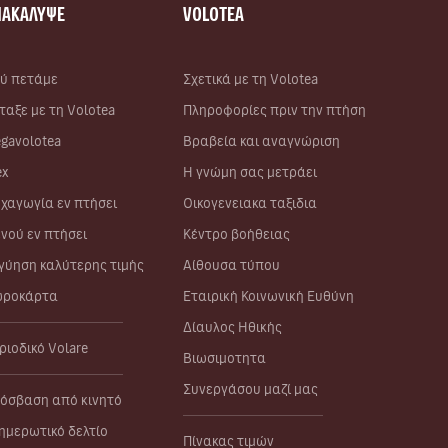
ΝΑΚΑΛΥΨΕ
VOLOTEA
ύ πετάμε
Σχετικά με τη Volotea
ταξε με τη Volotea
Πληροφορίες πριν την πτήση
gavolotea
Βραβεία και αναγνώριση
ex
Η γνώμη σας μετράει
χαγωγία εν πτήσει
Οικογενειακα ταξιδια
νού εν πτήσει
Κέντρο βοήθειας
γύηση καλύτερης τιμής
Αίθουσα τύπου
ροκάρτα
Εταιρική Κοινωνική Ευθύνη
Δίαυλος Ηθικής
ριοδικό Volare
Βιωσιμοτητα
Συνεργάσου μαζί μας
όσβαση από κινητό
ημερωτικό δελτίο
Πίνακας τιμών