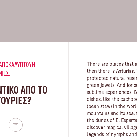
Υ ΑΠΟΚΑΛΎΠΤΟΥΝ
There are places that a
then there is
Asturias
.
ΝΙΈΣ.
protected natural rese
green jewels. And for s
ΝΤΙΚΟ ΑΠΟ ΤΟ
sublime experiences. Be
ΤΟΎΡΙΕΣ?
dishes, like the cachop
(bean stew) in the worl
mountains and its sea:
the dunes of El Esparta
discover magical villag
legends of nymphs and s