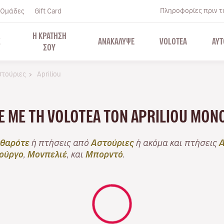
Πληροφορίες πριν το
Ομάδες
Gift Card
Η ΚΡΑΤΗΣΗ
Σ
ΑΝΑΚΑΛΥΨΕ
VOLOTEA
ΑΥΤ
ΣΟΥ
Αστούριες
Apriliou
ΤΕ ΜΕ ΤΗ VOLOTEA ΤΟΝ APRILIOU ΜΌ
θαρότε
ή πτήσεις από
Αστούριες
ή ακόμα και πτήσεις
Α
ούργο
,
Μονπελιέ
, και
Μπορντό
.