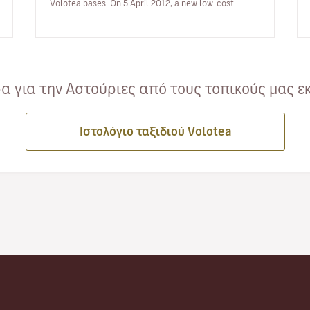
Volotea bases. On 5 April 2012, a new low-cost
airline made its first…
 για την Αστούριες από τους τοπικούς μας ε
Ιστολόγιο ταξιδιού Volotea