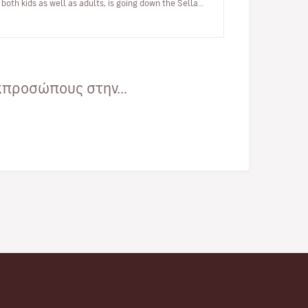
both kids as well as adults, is going down the Sella
River in a canoe…
κπροσώπους στην...