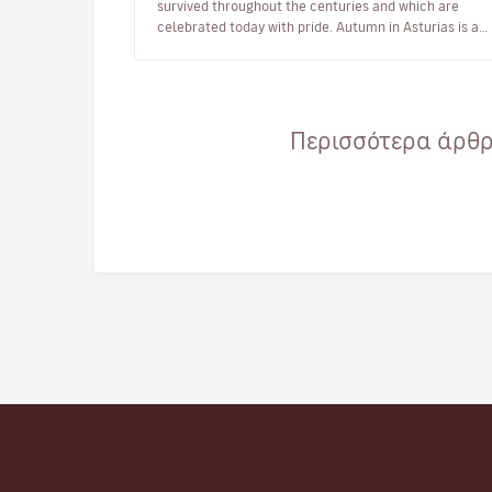
survived throughout the centuries and which are
celebrated today with pride. Autumn in Asturias is a
feast for the senses…
Περισσότερα άρθρα