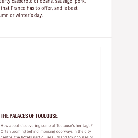
hearty
casserole
of beans, sausage, pork,
 that France has to offer, and is best
umn or winter’s day.
THE PALACES OF TOULOUSE
How about discovering some of Toulouse's heritage?
Often looming behind imposing doorways in the city
centre, the hôtels particuliers - grand townhouses or