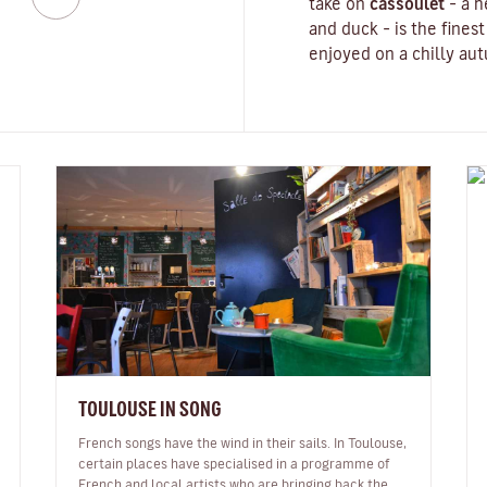
take on
cassoulet
– a 
and duck – is the finest
enjoyed on a chilly aut
TOULOUSE IN SONG
French songs have the wind in their sails. In Toulouse,
certain places have specialised in a programme of
French and local artists who are bringing back the