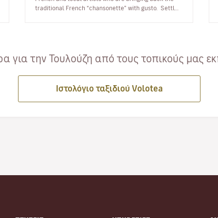
traditional French “chansonette” with gusto. Settle
down to enjoy the qu…
α για την Τουλούζη από τους τοπικούς μας εκ
Ιστολόγιο ταξιδιού Volotea