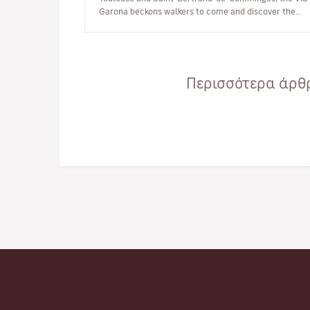
Garona beckons walkers to come and discover the
region, the banks of the Garon…
Περισσότερα άρθρ