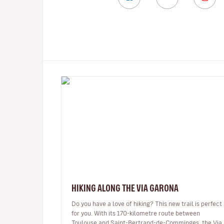
HIKING ALONG THE VIA GARONA
Do you have a love of hiking? This new trail is perfect
for you. With its 170-kilometre route between
Toulouse and Saint-Bertrand-de-Comminges, the Via