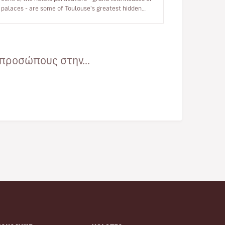
palaces - are some of Toulouse's greatest hidden
treasures. So let's go an…
προσώπους στην...