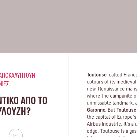
Υ ΑΠΟΚΑΛΎΠΤΟΥΝ
Toulouse
, called Franc
colours of its medieval 
ΝΙΈΣ.
new. Renaissance mansi
where the campanile o
ΝΤΙΚΟ ΑΠΟ ΤΟ
unmissable landmark, a
ΟΥΛΟΎΖΗ?
Garonne
. But
Toulouse
the capital of Europe’
Airbus Industrie. It’s a
edge. Toulouse is a gas