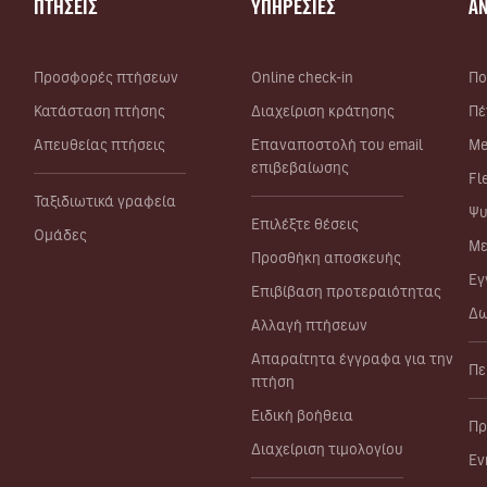
ΠΤΗΣΕΙΣ
ΥΠΗΡΕΣΙΕΣ
Α
Προσφορές πτήσεων
Online check-in
Πο
Κατάσταση πτήσης
Διαχείριση κράτησης
Πέ
Απευθείας πτήσεις
Επαναποστολή του email
Me
επιβεβαίωσης
Fl
Ταξιδιωτικά γραφεία
Ψυ
Επιλέξτε θέσεις
Ομάδες
Με
Προσθήκη αποσκευής
Εγ
Επιβίβαση προτεραιότητας
Δω
Αλλαγή πτήσεων
Απαραίτητα έγγραφα για την
Πε
πτήση
Ειδική βοήθεια
Πρ
Διαχείριση τιμολογίου
Εν