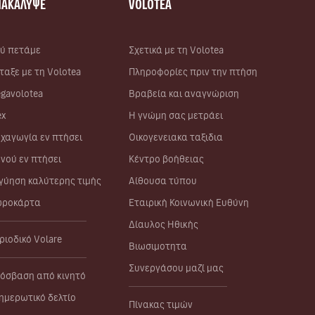
ΝΑΚΑΛΥΨΕ
VOLOTEA
ύ πετάμε
Σχετικά με τη Volotea
ταξε με τη Volotea
Πληροφορίες πριν την πτήση
gavolotea
Βραβεία και αναγνώριση
ex
Η γνώμη σας μετράει
χαγωγία εν πτήσει
Οικογενειακα ταξιδια
νού εν πτήσει
Κέντρο βοήθειας
γύηση καλύτερης τιμής
Αίθουσα τύπου
ροκάρτα
Εταιρική Κοινωνική Ευθύνη
Δίαυλος Ηθικής
ριοδικό Volare
Βιωσιμοτητα
Συνεργάσου μαζί μας
όσβαση από κινητό
ημερωτικό δελτίο
Πίνακας τιμών