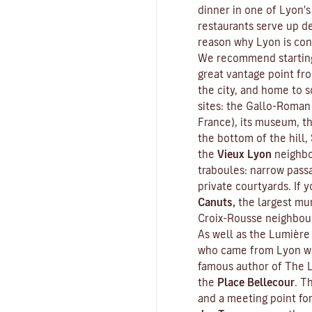
dinner in one of Lyon's
restaurants serve up de
reason why Lyon is con
We recommend starting
great vantage point fr
the city, and home to s
sites: the Gallo-Roman
France), its museum, th
the bottom of the hill,
the
Vieux Lyon
neighbo
traboules
: narrow pass
private courtyards. If y
Canuts,
the largest mur
Croix-Rousse neighbou
As well as the Lumière 
who came from Lyon wa
famous author of
The L
the
Place Bellecour
. T
and a meeting point fo