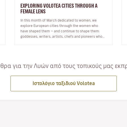
EXPLORING VOLOTEA CITIES THROUGH A
FEMALE LENS
In this month of March dedicated to women, we
explore European cities through the women who
have shaped them — and continue to shape them:
goddesses, writers, artists, chefs and pioneers who
inspire our journeys. Exploring a c…
ρα για την Λυών από τους τοπικούς μας εκπρ
Ιστολόγιο ταξιδιού Volotea