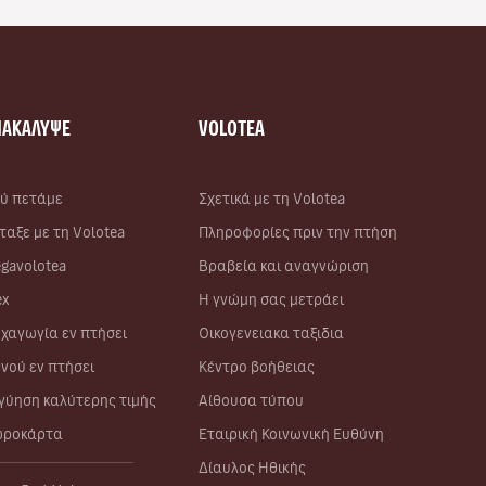
ΝΑΚΑΛΥΨΕ
VOLOTEA
ύ πετάμε
Σχετικά με τη Volotea
ταξε με τη Volotea
Πληροφορίες πριν την πτήση
gavolotea
Βραβεία και αναγνώριση
ex
Η γνώμη σας μετράει
χαγωγία εν πτήσει
Οικογενειακα ταξιδια
νού εν πτήσει
Κέντρο βοήθειας
γύηση καλύτερης τιμής
Αίθουσα τύπου
ροκάρτα
Εταιρική Κοινωνική Ευθύνη
Δίαυλος Ηθικής