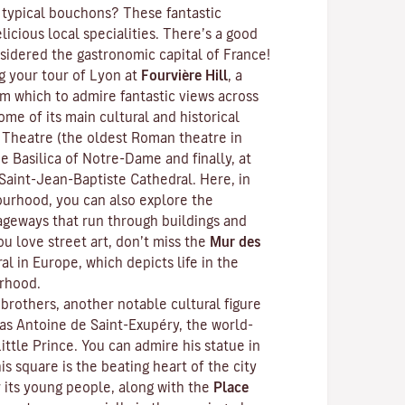
 typical
bouchons
? These fantastic
licious local specialities. There’s a good
sidered the gastronomic capital of France!
 your tour of Lyon at
Fourvière Hill
, a
om which to admire fantastic views across
ome of its main cultural and historical
 Theatre (the oldest Roman theatre in
e Basilica of Notre-Dame and finally, at
 Saint-Jean-Baptiste Cathedral. Here, in
urhood, you can also explore the
ageways that run through buildings and
ou love street art, don’t miss the
Mur des
al in Europe, which depicts life in the
rhood.
brothers, another notable cultural figure
s Antoine de Saint-Exupéry, the world-
ittle Prince
. You can admire his statue in
his square is the beating heart of the city
r its young people, along with the
Place