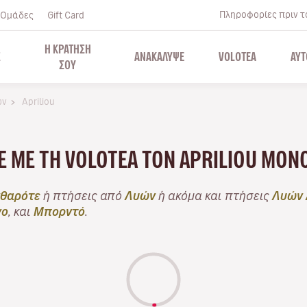
Πληροφορίες πριν το
Ομάδες
Gift Card
Η ΚΡΑΤΗΣΗ
Σ
ΑΝΑΚΑΛΥΨΕ
VOLOTEA
ΑΥΤ
ΣΟΥ
ών
Apriliou
ΤΕ ΜΕ ΤΗ VOLOTEA ΤΟΝ APRILIOU ΜΌ
θαρότε
ή πτήσεις από
Λυών
ή ακόμα και πτήσεις
Λυών 
γο
, και
Μπορντό
.