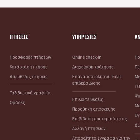
ΠΤΗΣΕΙΣ
ΥΠΗΡΕΣΙΕΣ
Α
Προσφορές πτήσεων
Online check-in
Πο
Κατάσταση πτήσης
Διαχείριση κράτησης
Πέ
Απευθείας πτήσεις
Επαναποστολή του email
Me
επιβεβαίωσης
Fl
Ταξιδιωτικά γραφεία
Ψυ
Επιλέξτε θέσεις
Ομάδες
Με
Προσθήκη αποσκευής
Εγ
Επιβίβαση προτεραιότητας
Δω
Αλλαγή πτήσεων
Απαραίτητα έγγραφα για την