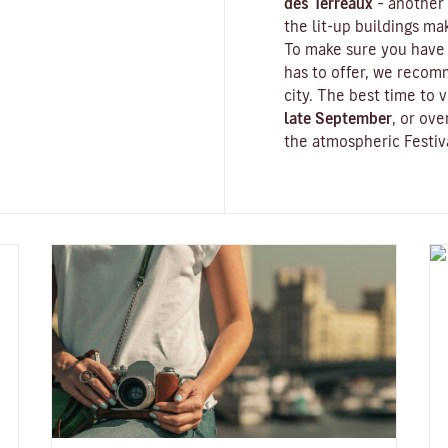
des Terreaux
– another 
the lit-up buildings m
To make sure you have 
has to offer, we recom
city. The best time to v
late September
, or ov
the atmospheric
Festiv