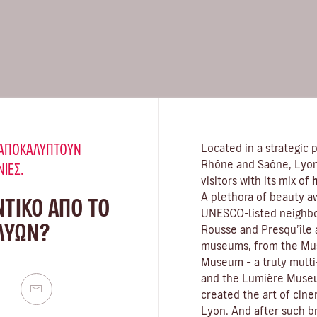
Υ ΑΠΟΚΑΛΎΠΤΟΥΝ
Located in a strategic 
Rhône and Saône, Lyon 
ΝΙΈΣ.
visitors with its mix of
h
A plethora of beauty a
ΝΤΙΚΟ ΑΠΟ ΤΟ
UNESCO-listed neighbou
 ΛΥΏΝ?
Rousse and Presqu’île 
museums
, from the Mu
Museum – a truly multi-
and the Lumière Museu
created the art of cin
Lyon. And after such br