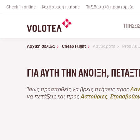
Check-in online
Κατάσταση πτήσης
Ταξιδιωτικά πρακτορεία
ΠΤΉΣΕΙ
Αρχική σελίδα
Cheap Flight
Λανθαρότε
Pros Λυ
ΓΙΑ ΑΥΤΉ ΤΗΝ ΆΝΟΙΞΗ, ΠΕΤΆΞ
Ίσως προσπαθείς να βρεις πτήσεις προς
Λαν
να πετάξεις και προς
Αστούριες
,
Στρασβούρ