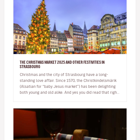
THE CHRISTMAS MARKET 2025 AND OTHER FESTIVITIES IN
STRASBOURG
Christmas and the city of Strasbourg have a long-
standing love affair. Since 1570, the Christkindelsmärik
(Alsatian for “baby Jesus market”) has been delighting
both young and old alike. And yes you did read that right,
it’s over…