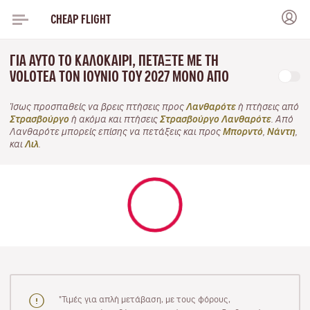
CHEAP FLIGHT
ΓΙΑ ΑΥΤΌ ΤΟ ΚΑΛΟΚΑΊΡΙ, ΠΕΤΆΞΤΕ ΜΕ ΤΗ
VOLOTEA ΤΟΝ ΙΟΎΝΙΟ ΤΟΥ 2027 ΜΌΝΟ ΑΠΌ
Ίσως προσπαθείς να βρεις πτήσεις προς
Λανθαρότε
ή πτήσεις από
Στρασβούργο
ή ακόμα και πτήσεις
Στρασβούργο Λανθαρότε
. Από
Λανθαρότε μπορείς επίσης να πετάξεις και προς
Μπορντό
,
Νάντη
,
και
Λιλ
.
"Τιμές για απλή μετάβαση, με τους φόρους,