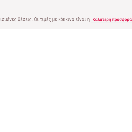
σμένες θέσεις. Οι τιμές με κόκκινο είναι η
Καλύτερη προσφορά
ΠΤΗΣΕΙΣ
ΥΠΗΡΕΣΙΕΣ
Α
Προσφορές πτήσεων
Online check-in
Πο
Κατάσταση πτήσης
Διαχείριση κράτησης
Πέ
Απευθείας πτήσεις
Επαναποστολή του email
Me
επιβεβαίωσης
Fl
Ταξιδιωτικά γραφεία
Ψυ