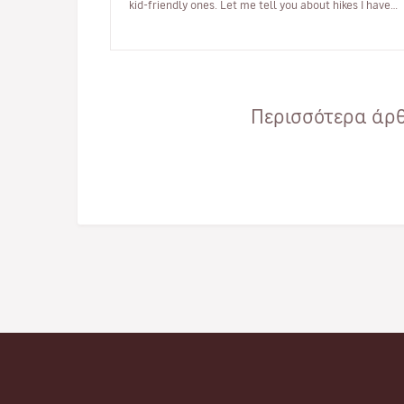
kid-friendly ones. Let me tell you about hikes I have
done and loved. …
Περισσότερα άρθρ