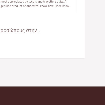
most appreciated by locals and travellers alike. A
genuine product of ancestral know-how. Once known
as the shepherds' island, Cor…
προσώπους στην...