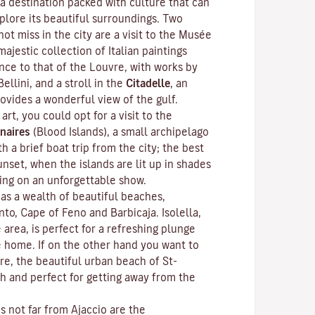
 a destination packed with culture that can
plore its beautiful surroundings. Two
ot miss in the city are a visit to the
Musée
ajestic collection of Italian paintings
nce to that of the Louvre, with works by
Bellini, and a stroll in the
Citadelle
, an
rovides a wonderful view of the gulf.
 art, you could opt for a visit to the
naires
(Blood Islands), a small archipelago
h a brief boat trip from the city; the best
unset, when the islands are lit up in shades
ting on an unforgettable show.
as a wealth of beautiful beaches,
anto, Cape of Feno and Barbicaja.
Isolella
,
 area, is perfect for a refreshing plunge
e home. If on the other hand you want to
re, the beautiful urban beach of St-
ch and perfect for getting away from the
ns not far from Ajaccio are the