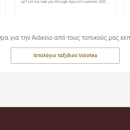
up? Let me take you through Ajaccio's summer 2024
programme of musical and…
α για την Αιάκειο από τους τοπικούς μας εκ
Ιστολόγιο ταξιδιού Volotea