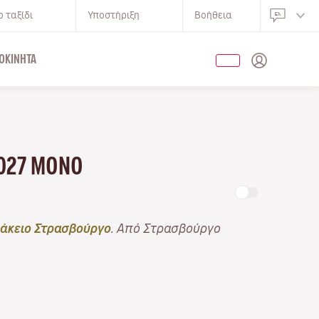
 ταξίδι
Υποστήριξη
Βοήθεια
ΟΚΊΝΗΤΑ
2027 ΜΌΝΟ
ιάκειο Στρασβούργο
. Από Στρασβούργο