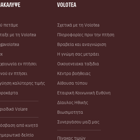
ΝΑΚΑΛΥΨΕ
VOLOTEA
ύ πετάμε
Σχετικά με τη Volotea
ταξε με τη Volotea
Πληροφορίες πριν την πτήση
gavolotea
Βραβεία και αναγνώριση
ex
Η γνώμη σας μετράει
χαγωγία εν πτήσει
Οικογενειακα ταξιδια
νού εν πτήσει
Κέντρο βοήθειας
γύηση καλύτερης τιμής
Αίθουσα τύπου
ροκάρτα
Εταιρική Κοινωνική Ευθύνη
Δίαυλος Ηθικής
ριοδικό Volare
Βιωσιμοτητα
Συνεργάσου μαζί μας
όσβαση από κινητό
ημερωτικό δελτίο
Πίνακας τιμών