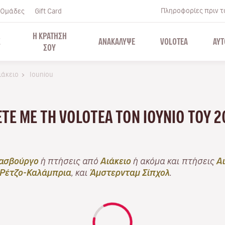
Πληροφορίες πριν το
Ομάδες
Gift Card
Η ΚΡΑΤΗΣΗ
Σ
ΑΝΑΚΑΛΥΨΕ
VOLOTEA
ΑΥΤ
ΣΟΥ
ιάκειο
Iouniou
ΆΞΤΕ ΜΕ ΤΗ VOLOTEA ΤΟΝ ΙΟΎΝΙΟ ΤΟΥ 
ασβούργο
ή πτήσεις από
Αιάκειο
ή ακόμα και πτήσεις
Α
Ρέτζο-Καλάμπρια
, και
Άμστερνταμ Σίπχολ
.