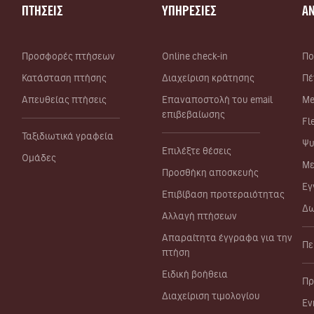
ΠΤΗΣΕΙΣ
ΥΠΗΡΕΣΙΕΣ
Α
Προσφορές πτήσεων
Online check-in
Πο
Κατάσταση πτήσης
Διαχείριση κράτησης
Πέ
Απευθείας πτήσεις
Επαναποστολή του email
Me
επιβεβαίωσης
Fl
Ταξιδιωτικά γραφεία
Ψυ
Επιλέξτε θέσεις
Ομάδες
Με
Προσθήκη αποσκευής
Εγ
Επιβίβαση προτεραιότητας
Δω
Αλλαγή πτήσεων
Απαραίτητα έγγραφα για την
Πε
πτήση
Ειδική βοήθεια
Πρ
Διαχείριση τιμολογίου
Εν