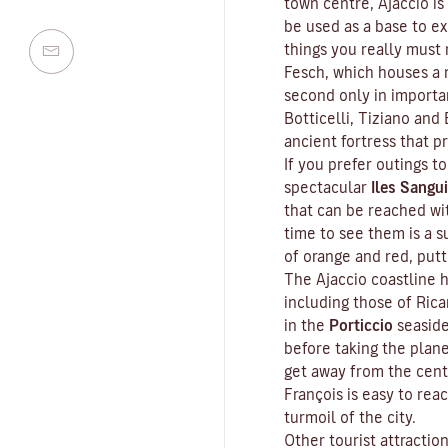
town centre, Ajaccio is
be used as a base to ex
things you really must n
Fesch
, which houses a m
second only in importa
Botticelli, Tiziano and 
ancient fortress that p
If you prefer outings to
spectacular
Iles Sangui
that can be reached wit
time to see them is a s
of orange and red, put
The Ajaccio coastline h
including those of Ric
in the
Porticcio
seaside
before taking the plan
get away from the cent
François is easy to rea
turmoil of the city.
Other tourist attractio