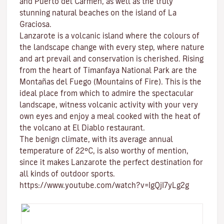
and
Puerto del Carmen
, as well as the truly
stunning natural beaches on the island of
La
Graciosa
.
Lanzarote is a volcanic island where the colours of
the landscape change with every step, where nature
and
art
prevail and conservation is cherished. Rising
from the heart of
Timanfaya National Park
are the
Montañas del Fuego (Mountains of Fire)
. This is the
ideal place from which to admire the spectacular
landscape, witness volcanic activity with your very
own eyes and enjoy a meal cooked with the heat of
the volcano at El Diablo restaurant.
The benign climate
, with its average annual
temperature of 22ºC, is also worthy of mention,
since it makes Lanzarote the perfect destination for
all kinds of
outdoor sports
.
https://www.youtube.com/watch?v=IgQjI7yLg2g