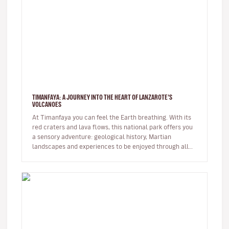
TIMANFAYA: A JOURNEY INTO THE HEART OF LANZAROTE’S
VOLCANOES
At Timanfaya you can feel the Earth breathing. With its
red craters and lava flows, this national park offers you
a sensory adventure: geological history, Martian
landscapes and experiences to be enjoyed through all
the senses. …