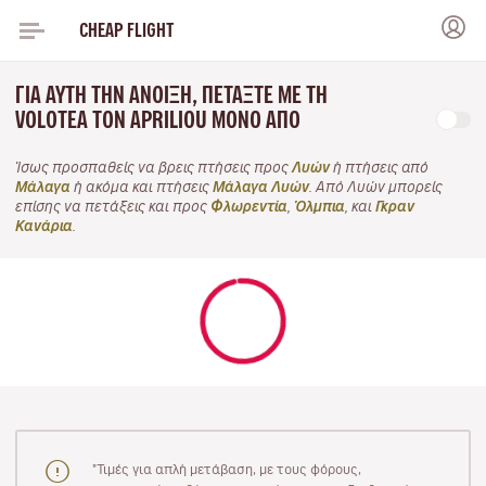
CHEAP FLIGHT
ΓΙΑ ΑΥΤΉ ΤΗΝ ΆΝΟΙΞΗ, ΠΕΤΆΞΤΕ ΜΕ ΤΗ
VOLOTEA ΤΟΝ APRILIOU ΜΌΝΟ ΑΠΌ
Ίσως προσπαθείς να βρεις πτήσεις προς
Λυών
ή πτήσεις από
Μάλαγα
ή ακόμα και πτήσεις
Μάλαγα Λυών
. Από Λυών μπορείς
επίσης να πετάξεις και προς
Φλωρεντία
,
Όλμπια
, και
Γκραν
Κανάρια
.
"Τιμές για απλή μετάβαση, με τους φόρους,