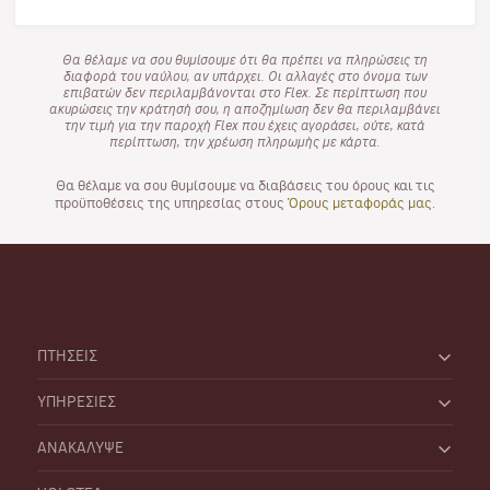
Θα θέλαμε να σου θυμίσουμε ότι θα πρέπει να πληρώσεις τη
διαφορά του ναύλου, αν υπάρχει. Οι αλλαγές στο όνομα των
επιβατών δεν περιλαμβάνονται στο Flex. Σε περίπτωση που
ακυρώσεις την κράτησή σου, η αποζημίωση δεν θα περιλαμβάνει
την τιμή για την παροχή Flex που έχεις αγοράσει, ούτε, κατά
περίπτωση, την χρέωση πληρωμής με κάρτα.
Θα θέλαμε να σου θυμίσουμε να διαβάσεις του όρους και τις
προϋποθέσεις της υπηρεσίας στους
Όρους μεταφοράς μας
.
ΠΤΗΣΕΙΣ
ΥΠΗΡΕΣΙΕΣ
ΑΝΑΚΑΛΥΨΕ