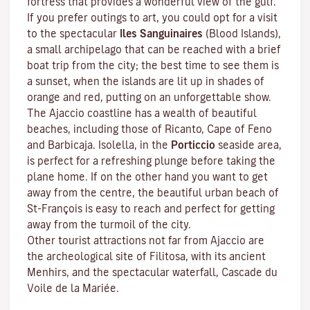
fortress that provides a wonderful view of the gulf.
If you prefer outings to art, you could opt for a visit
to the spectacular
Iles Sanguinaires
(Blood Islands),
a small archipelago that can be reached with a brief
boat trip from the city; the best time to see them is
a sunset, when the islands are lit up in shades of
orange and red, putting on an unforgettable show.
The Ajaccio coastline has a wealth of beautiful
beaches, including those of Ricanto, Cape of Feno
and Barbicaja.
Isolella
, in the
Porticcio
seaside area,
is perfect for a refreshing plunge before taking the
plane home. If on the other hand you want to get
away from the centre, the beautiful urban beach of
St-François is easy to reach and perfect for getting
away from the turmoil of the city.
Other tourist attractions not far from Ajaccio are
the archeological site of
Filitosa
, with its ancient
Menhirs, and the spectacular waterfall, Cascade du
Voile de la Mariée.