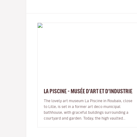
LA PISCINE - MUSÉE D'ART ET D'INDUSTRIE
The lovely art museum La Piscine in Roubaix, close
to Lille, is set in a former art deco municipal
bathhouse, with graceful buildings surrounding a
courtyard and garden. Today, the high vaulted
swimming pool building still exists,…