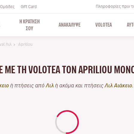
Πληροφορίες πριν το
Ομάδες
Gift Card
Η ΚΡΑΤΗΣΗ
Σ
ΑΝΑΚΑΛΥΨΕ
VOLOTEA
ΑΥΤ
ΣΟΥ
val Λιλ
Apriliou
ΤΕ ΜΕ ΤΗ VOLOTEA ΤΟΝ APRILIOU ΜΌ
κειο
ή πτήσεις από
Λιλ
ή ακόμα και πτήσεις
Λιλ Αιάκειο