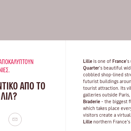
Υ ΑΠΟΚΑΛΎΠΤΟΥΝ
Lille
is one of
France
’s
Quarter
’s beautiful wi
ΝΙΈΣ.
cobbled shop-lined str
futurist buildings arou
ΝΤΙΚΟ ΑΠΟ ΤΟ
tourist attraction. Its v
 ΛΙΛ?
galleries outside Paris
Braderie
– the biggest f
which takes place eve
visitors create a virtua
Lille
northern France’s u