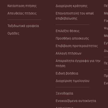
Κατάσταση πτήσης
Διαχείριση κράτησης
Πέ
Απευθείας πτήσεις
Επαναποστολή του email
Me
επιβεβαίωσης
Fl
Ταξιδιωτικά γραφεία
Ψυ
Επιλέξτε θέσεις
Ομάδες
Με
Προσθήκη αποσκευής
Εγ
Επιβίβαση προτεραιότητας
Δω
Αλλαγή πτήσεων
Απαραίτητα έγγραφα για την
Πε
πτήση
Ειδική βοήθεια
Πρ
Διαχείριση τιμολογίου
Εν
Ξενοδοχεία
Ενοικιαζόμενα αυτοκίνητα