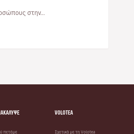
οσώπους στην...
ΝΑΚΑΛΥΨΕ
VOLOTEA
ύ πετάμε
Σχετικά με τη Volotea