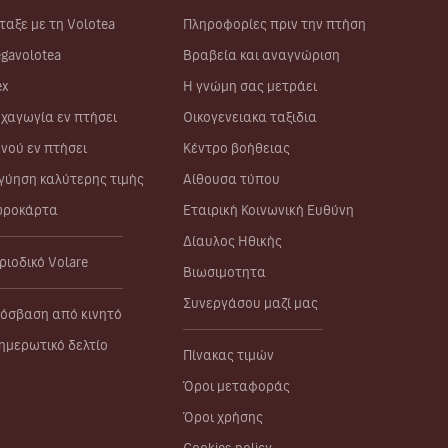
ταξε με τη Volotea
Πληροφορίες πριν την πτήση
gavolotea
Βραβεία και αναγνώριση
ex
Η γνώμη σας μετράει
χαγωγία εν πτήσει
Οικογενειακα ταξιδια
νού εν πτήσει
Κέντρο βοήθειας
γύηση καλύτερης τιμής
Αίθουσα τύπου
ροκάρτα
Εταιρική Κοινωνική Ευθύνη
Δίαυλος Ηθικής
ριοδικό Volare
Βιωσιμοτητα
Συνεργάσου μαζί μας
όσβαση από κινητό
ημερωτικό δελτίο
Πίνακας τιμών
Όροι μεταφοράς
Όροι χρήσης