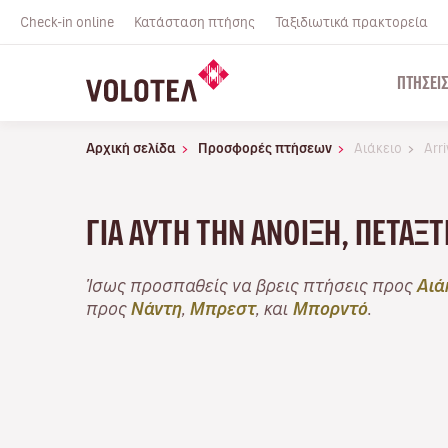
Check-in online
Κατάσταση πτήσης
Ταξιδιωτικά πρακτορεία
ΠΤΉΣΕΙ
Αρχική σελίδα
Προσφορές πτήσεων
Αιάκειο
Arri
ΓΙΑ ΑΥΤΉ ΤΗΝ ΆΝΟΙΞΗ, ΠΕΤΆΞ
Ίσως προσπαθείς να βρεις πτήσεις προς
Αιά
προς
Νάντη
,
Μπρεστ
, και
Μπορντό
.