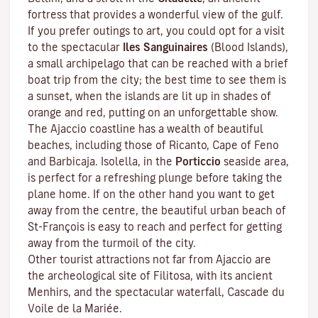
fortress that provides a wonderful view of the gulf.
If you prefer outings to art, you could opt for a visit
to the spectacular
Iles Sanguinaires
(Blood Islands),
a small archipelago that can be reached with a brief
boat trip from the city; the best time to see them is
a sunset, when the islands are lit up in shades of
orange and red, putting on an unforgettable show.
The Ajaccio coastline has a wealth of beautiful
beaches, including those of Ricanto, Cape of Feno
and Barbicaja.
Isolella
, in the
Porticcio
seaside area,
is perfect for a refreshing plunge before taking the
plane home. If on the other hand you want to get
away from the centre, the beautiful urban beach of
St-François is easy to reach and perfect for getting
away from the turmoil of the city.
Other tourist attractions not far from Ajaccio are
the archeological site of
Filitosa
, with its ancient
Menhirs, and the spectacular waterfall, Cascade du
Voile de la Mariée.