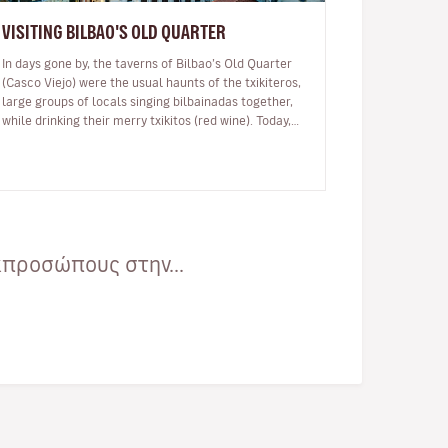
VISITING BILBAO'S OLD QUARTER
In days gone by, the taverns of Bilbao’s Old Quarter
(Casco Viejo) were the usual haunts of the txikiteros,
large groups of locals singing bilbainadas together,
while drinking their merry txikitos (red wine). Today,
this same Old…
κπροσώπους στην...