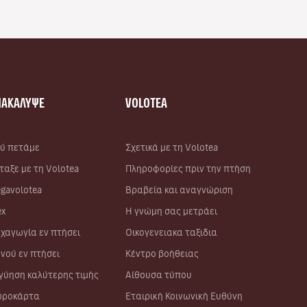
ΝΑΚΑΛΥΨΕ
VOLOTEA
ύ πετάμε
Σχετικά με τη Volotea
ταξε με τη Volotea
Πληροφορίες πριν την πτήση
gavolotea
Βραβεία και αναγνώριση
ex
Η γνώμη σας μετράει
χαγωγία εν πτήσει
Οικογενειακα ταξιδια
νού εν πτήσει
Κέντρο βοήθειας
γύηση καλύτερης τιμής
Αίθουσα τύπου
ροκάρτα
Εταιρική Κοινωνική Ευθύνη