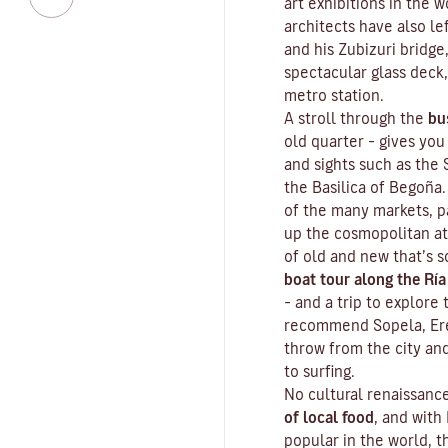
art exhibitions in the 
architects have also le
and his Zubizuri bridge
spectacular glass deck,
metro station.
A stroll through the
bu
old quarter
– gives you
and sights such as the
the Basilica of Begoña.
of the many markets, p
up the cosmopolitan at
of old and new that’s s
boat tour along the Ría
– and a trip to explore
recommend Sopela, Erea
throw from the city an
to surfing.
No cultural renaissan
of local food
, and with
popular in the world, t