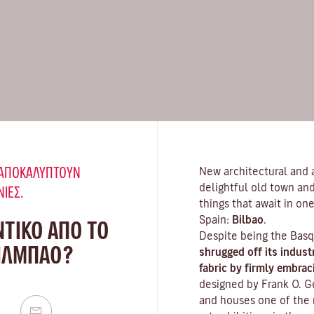
Υ ΑΠΟΚΑΛΎΠΤΟΥΝ
New architectural and ar
delightful old town and
ΝΙΈΣ.
things that await in one
Spain:
Bilbao
.
ΝΤΙΚΟ ΑΠΟ ΤΟ
Despite being the Basq
ΠΙΛΜΠΆΟ?
shrugged off its indust
fabric by firmly embrac
designed by Frank O. G
and houses one of the