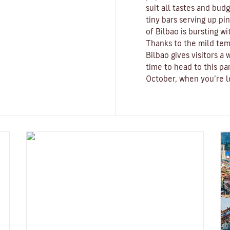
suit all tastes and bud
tiny bars serving up pi
of Bilbao is bursting wi
Thanks to the mild tem
Bilbao gives visitors 
time to head to this pa
October, when you’re le