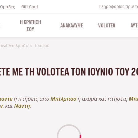
Πληροφορίες πριν το
Ομάδες
Gift Card
Η ΚΡΑΤΗΣΗ
Σ
ΑΝΑΚΑΛΥΨΕ
VOLOTEA
ΑΥΤ
ΣΟΥ
rival Μπιλμπάο
Iouniou
ΆΞΤΕ ΜΕ ΤΗ VOLOTEA ΤΟΝ ΙΟΎΝΙΟ ΤΟΥ 
κάντε
ή πτήσεις από
Μπιλμπάο
ή ακόμα και πτήσεις
Μπι
ν
, και
Νάντη
.