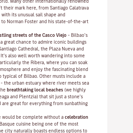
world. Many other internationally renowned
ft their mark here, from Santiago Calatrava
, with its unusual sail shape and
 to Norman Foster and his state-of-the-art
stling streets of the
Casco Viejo
–
Bilbao’s
 a great chance to admire iconic buildings
 Santiago Cathedral, the Plaza Nueva and
 It’s also well worth wandering into some
articularly the Ribera, where you can soak
mosphere and enjoy the fascinating blend
o typical of Bilbao. Other musts include a
– the urban estuary where river meets sea
 the
breathtaking local beaches
(we highly
ga and Plentzia) that sit just a stone’s
d are great for everything from sunbathing
ce would be complete without a
celebration
 Basque cuisine being one of the most
he city naturally boasts endless options to