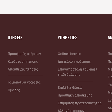
ΠΤΗΣΕΙΣ
ΥΠΗΡΕΣΙΕΣ
Α
Προσφορές πτήσεων
Online check-in
Πο
Κατάσταση πτήσης
Διαχείριση κράτησης
Πέ
Απευθείας πτήσεις
Επαναποστολή του email
Me
επιβεβαίωσης
Fl
Ταξιδιωτικά γραφεία
Ψυ
Επιλέξτε θέσεις
Ομάδες
Με
Προσθήκη αποσκευής
Εγ
Επιβίβαση προτεραιότητας
Δω
Αλλαγή πτήσεων