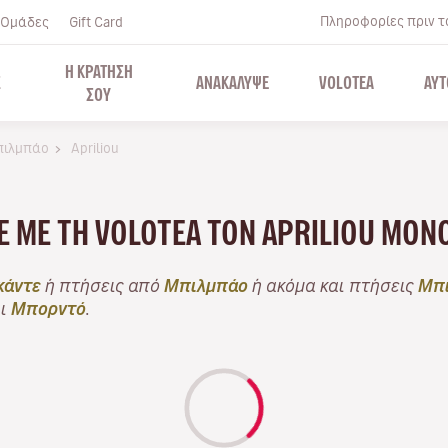
Πληροφορίες πριν το
Ομάδες
Gift Card
Η ΚΡΑΤΗΣΗ
Σ
ΑΝΑΚΑΛΥΨΕ
VOLOTEA
ΑΥΤ
ΣΟΥ
πιλμπάο
Apriliou
ΤΕ ΜΕ ΤΗ VOLOTEA ΤΟΝ APRILIOU ΜΌ
κάντε
ή πτήσεις από
Μπιλμπάο
ή ακόμα και πτήσεις
Μπι
αι
Μπορντό
.