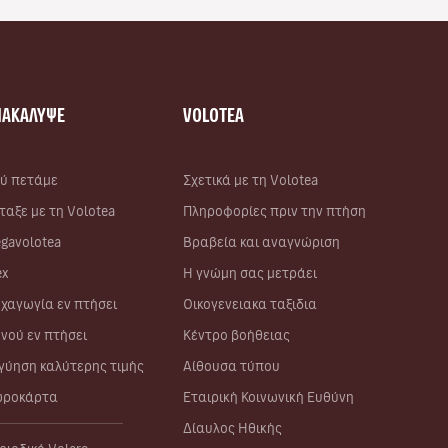
ΝΑΚΑΛΥΨΕ
VOLOTEA
ύ πετάμε
Σχετικά με τη Volotea
ταξε με τη Volotea
Πληροφορίες πριν την πτήση
gavolotea
Βραβεία και αναγνώριση
ex
Η γνώμη σας μετράει
χαγωγία εν πτήσει
Οικογενειακα ταξιδια
νού εν πτήσει
Κέντρο βοήθειας
γύηση καλύτερης τιμής
Αίθουσα τύπου
ροκάρτα
Εταιρική Κοινωνική Ευθύνη
Δίαυλος Ηθικής