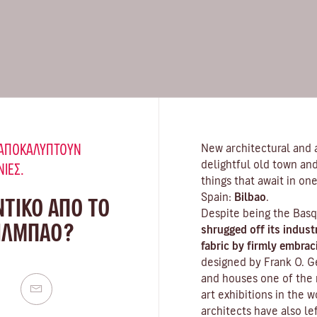
Υ ΑΠΟΚΑΛΎΠΤΟΥΝ
New architectural and ar
delightful old town and
ΝΙΈΣ.
things that await in one
Spain:
Bilbao
.
ΝΤΙΚΟ ΑΠΟ ΤΟ
Despite being the Basq
ΠΙΛΜΠΆΟ?
shrugged off its indust
fabric by firmly embrac
designed by Frank O. G
and houses one of the
art exhibitions in the 
architects have also le