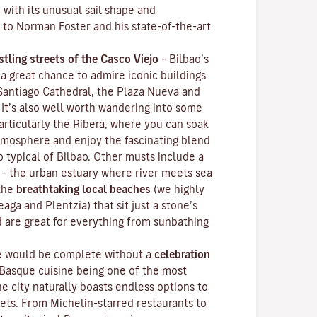
, with its unusual sail shape and
 to Norman Foster and his state-of-the-art
stling streets of the
Casco Viejo
–
Bilbao’s
 a great chance to admire iconic buildings
 Santiago Cathedral, the Plaza Nueva and
 It’s also well worth wandering into some
articularly the Ribera, where you can soak
mosphere and enjoy the fascinating blend
o typical of Bilbao. Other musts include a
– the urban estuary where river meets sea
 the
breathtaking local beaches
(we highly
ga and Plentzia) that sit just a stone’s
d are great for everything from sunbathing
ce would be complete without a
celebration
 Basque cuisine being one of the most
he city naturally boasts endless options to
gets. From Michelin-starred restaurants to