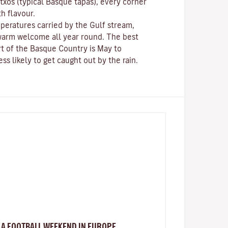
ntxos
(typical Basque tapas), every corner
th flavour.
peratures carried by the Gulf stream,
a warm welcome all year round. The best
rt of the Basque Country is May to
ss likely to get caught out by the rain.
A FOOTBALL WEEKEND IN EUROPE