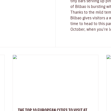
tiny bars serving up pi
of Bilbao is bursting wi
Thanks to the mild tem
Bilbao gives visitors 
time to head to this pa
October, when you’re le
THE TOP 10 EUROPEAN CITIES TO VISIT AT