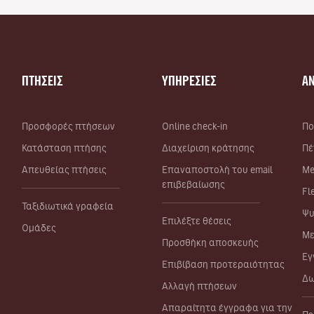
ΠΤΗΣΕΙΣ
ΥΠΗΡΕΣΙΕΣ
Α
Προσφορές πτήσεων
Online check-in
Πο
Κατάσταση πτήσης
Διαχείριση κράτησης
Πέ
Απευθείας πτήσεις
Επαναποστολή του email
Me
επιβεβαίωσης
Fl
Ταξιδιωτικά γραφεία
Ψυ
Επιλέξτε θέσεις
Ομάδες
Με
Προσθήκη αποσκευής
Εγ
Επιβίβαση προτεραιότητας
Δω
Αλλαγή πτήσεων
Απαραίτητα έγγραφα για την