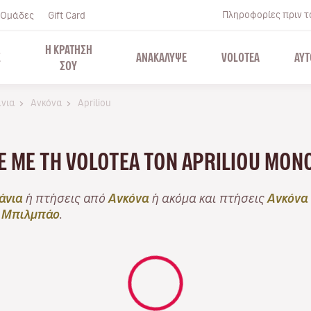
Πληροφορίες πριν το
Ομάδες
Gift Card
Η ΚΡΑΤΗΣΗ
Σ
ΑΝΑΚΑΛΥΨΕ
VOLOTEA
ΑΥΤ
ΣΟΥ
άνια
Ανκόνα
Apriliou
ΤΕ ΜΕ ΤΗ VOLOTEA ΤΟΝ APRILIOU ΜΌ
άνια
ή πτήσεις από
Ανκόνα
ή ακόμα και πτήσεις
Ανκόνα
ι
Μπιλμπάο
.