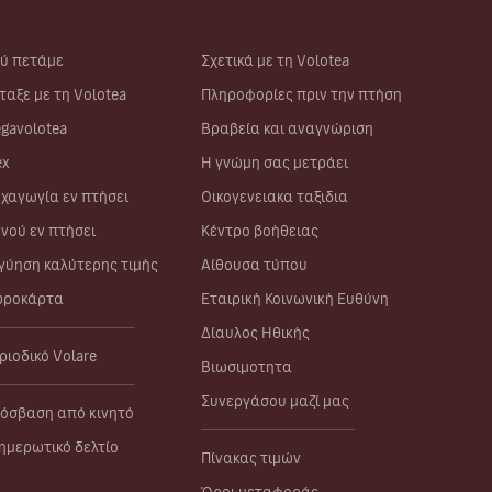
ύ πετάμε
Σχετικά με τη Volotea
ταξε με τη Volotea
Πληροφορίες πριν την πτήση
gavolotea
Βραβεία και αναγνώριση
ex
Η γνώμη σας μετράει
χαγωγία εν πτήσει
Οικογενειακα ταξιδια
νού εν πτήσει
Κέντρο βοήθειας
γύηση καλύτερης τιμής
Αίθουσα τύπου
ροκάρτα
Εταιρική Κοινωνική Ευθύνη
Δίαυλος Ηθικής
ριοδικό Volare
Βιωσιμοτητα
Συνεργάσου μαζί μας
όσβαση από κινητό
ημερωτικό δελτίο
Πίνακας τιμών