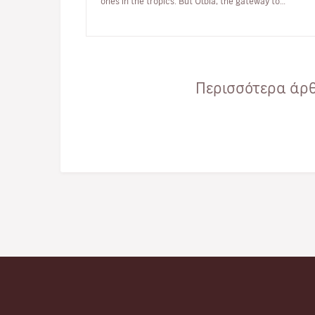
ones in the tropics. But Olbia, the gateway to
Gallura, is much more than…
Περισσότερα άρθ