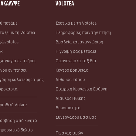
ΝΑΚΑΛΥΨΕ
VOLOTEA
ύ πετάμε
Σχετικά με τη Volotea
ταξε με τη Volotea
Πληροφορίες πριν την πτήση
gavolotea
Βραβεία και αναγνώριση
ex
Η γνώμη σας μετράει
χαγωγία εν πτήσει
Οικογενειακα ταξιδια
νού εν πτήσει
Κέντρο βοήθειας
γύηση καλύτερης τιμής
Αίθουσα τύπου
ροκάρτα
Εταιρική Κοινωνική Ευθύνη
Δίαυλος Ηθικής
ριοδικό Volare
Βιωσιμοτητα
Συνεργάσου μαζί μας
όσβαση από κινητό
ημερωτικό δελτίο
Πίνακας τιμών