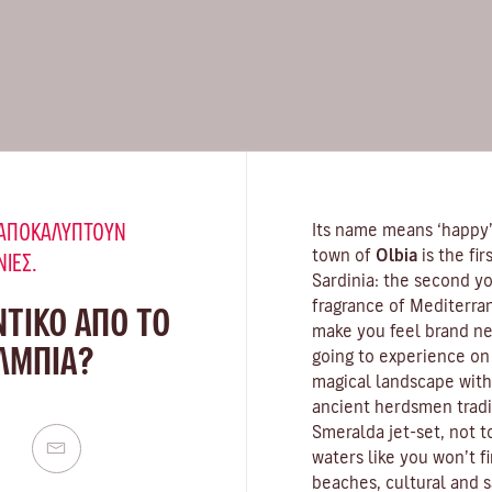
Υ ΑΠΟΚΑΛΎΠΤΟΥΝ
Its name means ‘happy’,
town of
Olbia
is the fi
ΝΙΈΣ.
Sardinia
: the second yo
fragrance of
Mediterra
ΝΤΙΚΟ ΑΠΟ ΤΟ
make you feel brand new
ΌΛΜΠΙΑ?
going to experience on 
magical landscape with
ancient herdsmen tradit
Smeralda
jet-set, not 
waters
like you won’t f
beaches, cultural and s