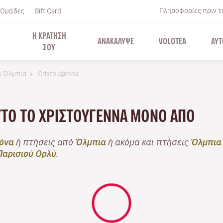
Πληροφορίες πριν το
Ομάδες
Gift Card
Η ΚΡΑΤΗΣΗ
Σ
ΑΝΑΚΑΛΥΨΕ
VOLOTEA
ΑΥΤ
ΣΟΥ
s Όλμπια
Cristougenna
ΥΤΌ ΤΟ ΧΡΙΣΤΟΎΓΕΝΝΑ ΜΌΝΟ ΑΠΌ
όνα
ή πτήσεις από
Όλμπια
ή ακόμα και πτήσεις
Όλμπια
Παρισιού Ορλύ
.