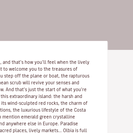
 and that’s how you’ll feel when the lively
rst to welcome you to the treasures of
u step off the plane or boat, the rapturous
nean scrub
will revive your senses and
. And that’s just the start of what you’re
this extraordinary island: the harsh and
 its
wind-sculpted red rocks
, the charm of
ions, the luxurious lifestyle of the
Costa
to mention emerald green
crystalline
ind anywhere else in Europe. Paradise
acred places, lively markets...
Olbia is full