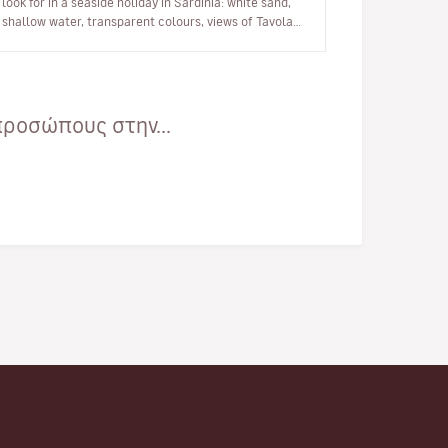
look for in a seaside holiday in Sardinia: white sand,
shallow water, transparent colours, views of Tavolara
and a simple atmospher…
ροσώπους στην...