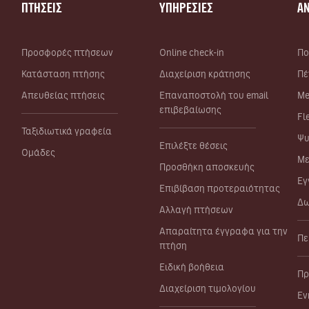
ΠΤΗΣΕΙΣ
ΥΠΗΡΕΣΙΕΣ
Α
Προσφορές πτήσεων
Online check-in
Πο
Κατάσταση πτήσης
Διαχείριση κράτησης
Πέ
Απευθείας πτήσεις
Επαναποστολή του email
Me
επιβεβαίωσης
Fl
Ταξιδιωτικά γραφεία
Ψυ
Επιλέξτε θέσεις
Ομάδες
Με
Προσθήκη αποσκευής
Εγ
Επιβίβαση προτεραιότητας
Δω
Αλλαγή πτήσεων
Απαραίτητα έγγραφα για την
Πε
πτήση
Ειδική βοήθεια
Πρ
Διαχείριση τιμολογίου
Εν