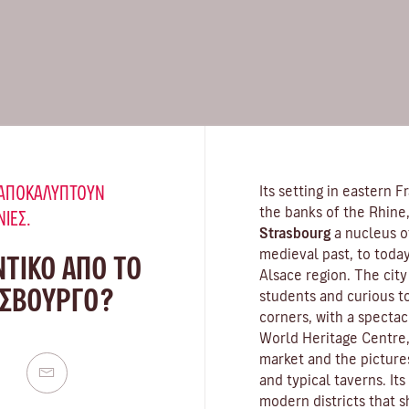
Υ ΑΠΟΚΑΛΎΠΤΟΥΝ
Its setting in eastern 
the banks of the Rhine,
ΝΙΈΣ.
Strasbourg
a nucleus of
medieval past, to today,
ΝΤΙΚΟ ΑΠΟ ΤΟ
Alsace region. The city
ΑΣΒΟΎΡΓΟ?
students and curious to
corners, with a specta
World Heritage Centre,
market and the picture
and typical taverns. Its
modern districts that 