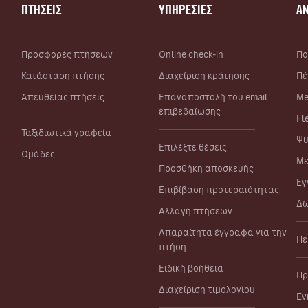
ΠΤΗΣΕΙΣ
ΥΠΗΡΕΣΙΕΣ
Α
Προσφορές πτήσεων
Online check-in
Πο
Κατάσταση πτήσης
Διαχείριση κράτησης
Πέ
Απευθείας πτήσεις
Επαναποστολή του email
Me
επιβεβαίωσης
Fl
Ταξιδιωτικά γραφεία
Ψυ
Επιλέξτε θέσεις
Ομάδες
Με
Προσθήκη αποσκευής
Εγ
Επιβίβαση προτεραιότητας
Δω
Αλλαγή πτήσεων
Απαραίτητα έγγραφα για την
Πε
πτήση
Ειδική βοήθεια
Πρ
Διαχείριση τιμολογίου
Εν