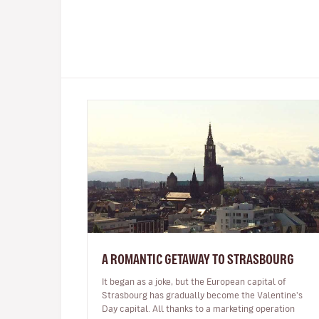
A ROMANTIC GETAWAY TO STRASBOURG
It began as a joke, but the European capital of
Strasbourg has gradually become the Valentine's
Day capital. All thanks to a marketing operation