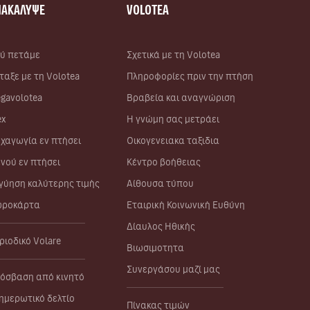
ΝΑΚΑΛΥΨΕ
VOLOTEA
ύ πετάμε
Σχετικά με τη Volotea
ταξε με τη Volotea
Πληροφορίες πριν την πτήση
gavolotea
Βραβεία και αναγνώριση
ex
Η γνώμη σας μετράει
χαγωγία εν πτήσει
Οικογενειακα ταξιδια
νού εν πτήσει
Κέντρο βοήθειας
γύηση καλύτερης τιμής
Αίθουσα τύπου
ροκάρτα
Εταιρική Κοινωνική Ευθύνη
Δίαυλος Ηθικής
ριοδικό Volare
Βιωσιμοτητα
Συνεργάσου μαζί μας
όσβαση από κινητό
ημερωτικό δελτίο
Πίνακας τιμών