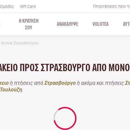
Πληροφορίες πριν το
Ομάδες
Gift Card
Η ΚΡΑΤΗΣΗ
Σ
ΑΝΑΚΑΛΥΨΕ
VOLOTEA
ΑΥΤ
ΣΟΥ
Arrival Στρασβούργο
ΆΚΕΙΟ ΠΡΟΣ ΣΤΡΑΣΒΟΎΡΓΟ ΑΠΌ ΜΌΝ
κειο
ή πτήσεις από
Στρασβούργο
ή ακόμα και πτήσεις
Σ
Τουλούζη
.