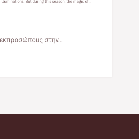
illuminations. But during this season, the magic of
Christmas is to be found…
εκπροσώπους στην...