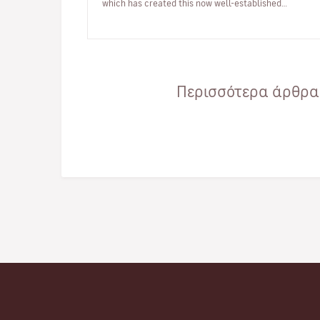
which has created this now well-established
tradition. Strasbourg, mon amour: from 10…
Περισσότερα άρθρα 