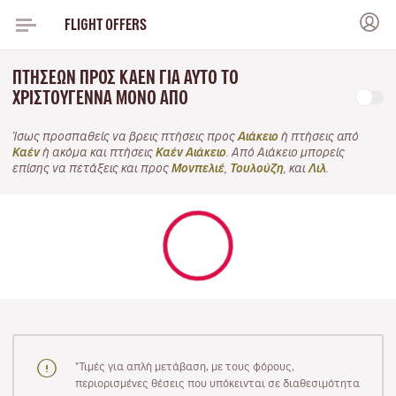
FLIGHT OFFERS
ΠΤΉΣΕΩΝ ΠΡΟΣ ΚΑΈΝ ΓΙΑ ΑΥΤΌ ΤΟ
ΧΡΙΣΤΟΎΓΕΝΝΑ ΜΌΝΟ ΑΠΌ
Ίσως προσπαθείς να βρεις πτήσεις προς
Αιάκειο
ή πτήσεις από
Καέν
ή ακόμα και πτήσεις
Καέν Αιάκειο
. Από Αιάκειο μπορείς
επίσης να πετάξεις και προς
Μονπελιέ
,
Τουλούζη
, και
Λιλ
.
"Τιμές για απλή μετάβαση, με τους φόρους,
περιορισμένες θέσεις που υπόκεινται σε διαθεσιμότητα