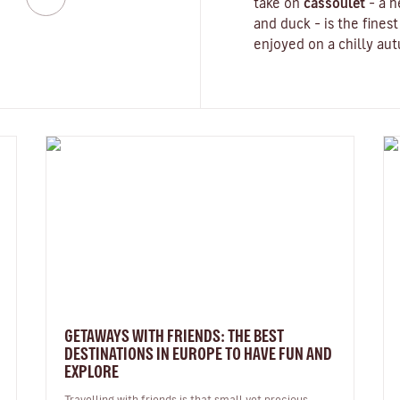
take on
cassoulet
– a 
and duck – is the finest
enjoyed on a chilly aut
GETAWAYS WITH FRIENDS: THE BEST
DESTINATIONS IN EUROPE TO HAVE FUN AND
EXPLORE
Travelling with friends is that small yet precious