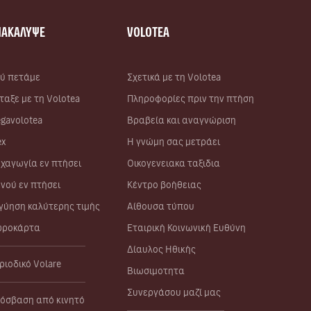
ΝΑΚΑΛΥΨΕ
VOLOTEA
ύ πετάμε
Σχετικά με τη Volotea
ταξε με τη Volotea
Πληροφορίες πριν την πτήση
gavolotea
Βραβεία και αναγνώριση
ex
Η γνώμη σας μετράει
χαγωγία εν πτήσει
Οικογενειακα ταξιδια
νού εν πτήσει
Κέντρο βοήθειας
γύηση καλύτερης τιμής
Αίθουσα τύπου
ροκάρτα
Εταιρική Κοινωνική Ευθύνη
Δίαυλος Ηθικής
ριοδικό Volare
Βιωσιμοτητα
Συνεργάσου μαζί μας
όσβαση από κινητό