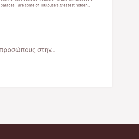
palaces - are some of Toulouse's greatest hidden
treasures. So let's go an…
προσώπους στην...