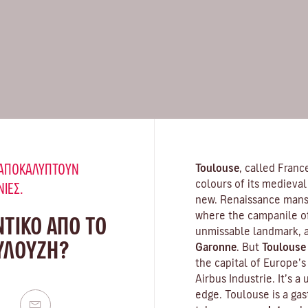
Υ ΑΠΟΚΑΛΎΠΤΟΥΝ
Toulouse
, called Franc
colours of its medieval 
ΝΙΈΣ.
new. Renaissance mansi
where the campanile o
ΝΤΙΚΟ ΑΠΟ ΤΟ
unmissable landmark, a
ΟΥΛΟΎΖΗ?
Garonne
. But
Toulouse
the capital of Europe’
Airbus Industrie. It’s a
edge. Toulouse is a gas