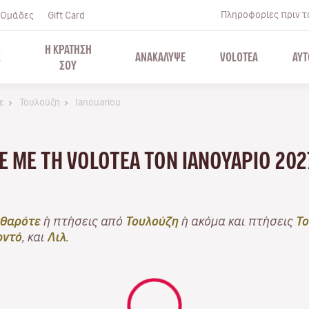
Πληροφορίες πριν το
Ομάδες
Gift Card
Η ΚΡΑΤΗΣΗ
Σ
ΑΝΑΚΑΛΥΨΕ
VOLOTEA
ΑΥΤ
ΣΟΥ
ε
Τουλούζη
Ianouariou
ΤΕ ΜΕ ΤΗ VOLOTEA ΤΟΝ ΙΑΝΟΥΆΡΙΟ 202
θαρότε
ή πτήσεις από
Τουλούζη
ή ακόμα και πτήσεις
Το
ντό
, και
Λιλ
.