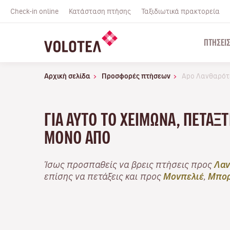
Check-in online
Κατάσταση πτήσης
Ταξιδιωτικά πρακτορεία
ΠΤΉΣΕΙ
Αρχική σελίδα
Προσφορές πτήσεων
Apo Λανθαρότ
ΓΙΑ ΑΥΤΌ ΤΟ ΧΕΙΜΏΝΑ, ΠΕΤΆΞ
ΜΌΝΟ ΑΠΌ
Ίσως προσπαθείς να βρεις πτήσεις προς
Λαν
επίσης να πετάξεις και προς
Μονπελιέ
,
Μπορ