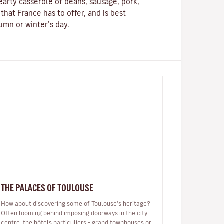
hearty
casserole
of beans, sausage, pork,
 that France has to offer, and is best
umn or winter’s day.
THE PALACES OF TOULOUSE
How about discovering some of Toulouse's heritage?
Often looming behind imposing doorways in the city
centre, the hôtels particuliers - grand townhouses or