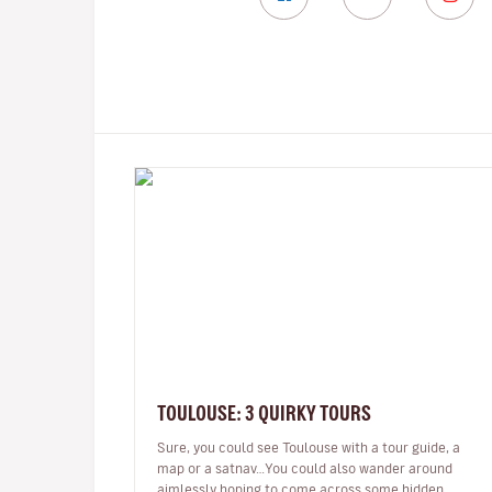
TOULOUSE: 3 QUIRKY TOURS
Sure, you could see Toulouse with a tour guide, a
map or a satnav…You could also wander around
aimlessly hoping to come across some hidden