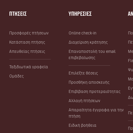
ΠΤΗΣΕΙΣ
ΥΠΗΡΕΣΙΕΣ
Α
Προσφορές πτήσεων
Online check-in
Πο
Κατάσταση πτήσης
Διαχείριση κράτησης
Πέ
Απευθείας πτήσεις
Επαναποστολή του email
Me
επιβεβαίωσης
Fl
Ταξιδιωτικά γραφεία
Ψυ
Επιλέξτε θέσεις
Ομάδες
Με
Προσθήκη αποσκευής
Εγ
Επιβίβαση προτεραιότητας
Δω
Αλλαγή πτήσεων
Απαραίτητα έγγραφα για την
Πε
πτήση
Ειδική βοήθεια
Πρ