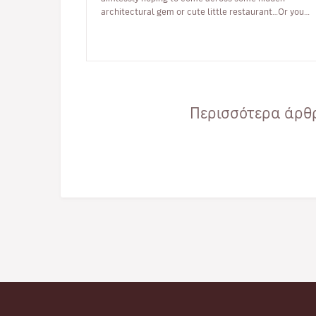
architectural gem or cute little restaurant…Or you
could choose a more quirky option! One t…
Περισσότερα άρθρ