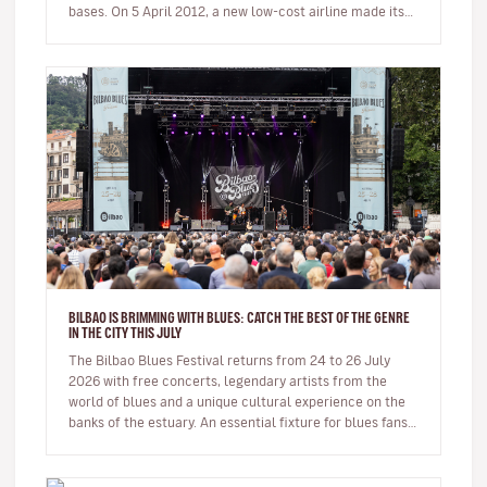
bases. On 5 April 2012, a new low-cost airline made its
first…
BILBAO IS BRIMMING WITH BLUES: CATCH THE BEST OF THE GENRE
IN THE CITY THIS JULY
The Bilbao Blues Festival returns from 24 to 26 July
2026 with free concerts, legendary artists from the
world of blues and a unique cultural experience on the
banks of the estuary. An essential fixture for blues fans
Bilba…