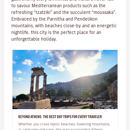
to savour Mediterranean products such as the
refreshing “tzatziki” and the succulent “moussaka”.
Embraced by the Parnitha and Pendelikon
mountains, with beaches close-by and an energetic
nightlife, this city is the perfect place for an
unforgettable holiday.
BEYOND ATHENS: THE BEST DAY TRIPS FOR EVERY TRAVELER
Whether you crave idyllic beaches, towering mountains,
or centuries-old ruins, the area surrounding Athens