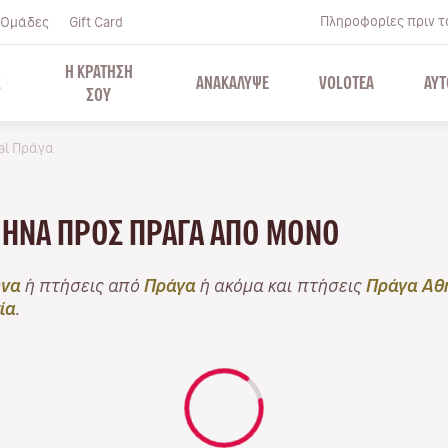
Πληροφορίες πριν το
Ομάδες
Gift Card
Η ΚΡΑΤΗΣΗ
Σ
ΑΝΑΚΑΛΥΨΕ
VOLOTEA
ΑΥΤ
ΣΟΥ
val Πράγα
ΉΝΑ ΠΡΟΣ ΠΡΆΓΑ ΑΠΌ ΜΌΝΟ
ήνα
ή πτήσεις από
Πράγα
ή ακόμα και πτήσεις
Πράγα Αθ
ία
.