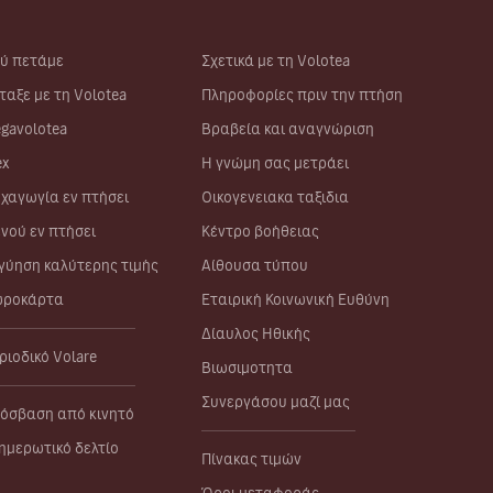
ύ πετάμε
Σχετικά με τη Volotea
ταξε με τη Volotea
Πληροφορίες πριν την πτήση
gavolotea
Βραβεία και αναγνώριση
ex
Η γνώμη σας μετράει
χαγωγία εν πτήσει
Οικογενειακα ταξιδια
νού εν πτήσει
Κέντρο βοήθειας
γύηση καλύτερης τιμής
Αίθουσα τύπου
ροκάρτα
Εταιρική Κοινωνική Ευθύνη
Δίαυλος Ηθικής
ριοδικό Volare
Βιωσιμοτητα
Συνεργάσου μαζί μας
όσβαση από κινητό
ημερωτικό δελτίο
Πίνακας τιμών