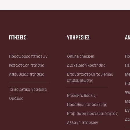
ΠΤΗΣΕΙΣ
ΥΠΗΡΕΣΙΕΣ
Α
Προσφορές πτήσεων
Online check-in
Πο
Κατάσταση πτήσης
Διαχείριση κράτησης
Πέ
Απευθείας πτήσεις
Επαναποστολή του email
Me
επιβεβαίωσης
Fl
Ταξιδιωτικά γραφεία
Ψυ
Επιλέξτε θέσεις
Ομάδες
Με
Προσθήκη αποσκευής
Εγ
Επιβίβαση προτεραιότητας
Δω
Αλλαγή πτήσεων