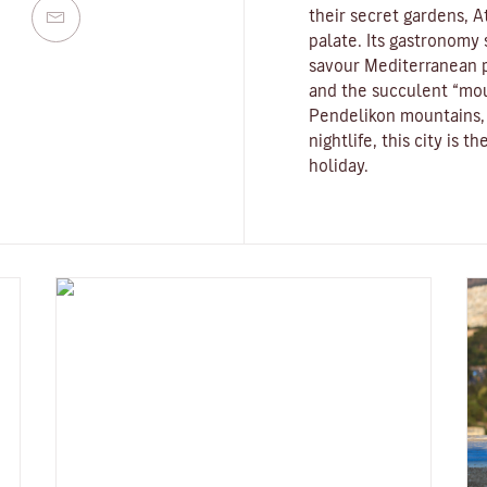
their secret gardens, A
palate. Its gastronomy st
savour Mediterranean p
and the succulent “mo
Pendelikon mountains, 
nightlife, this city is 
holiday.