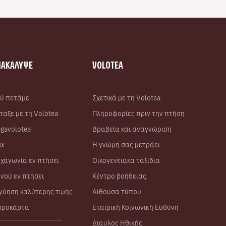
ΝΑΚΑΛΥΨΕ
VOLOTEA
ύ πετάμε
Σχετικά με τη Volotea
ταξε με τη Volotea
Πληροφορίες πριν την πτήση
gavolotea
Βραβεία και αναγνώριση
ex
Η γνώμη σας μετράει
χαγωγία εν πτήσει
Οικογενειακα ταξιδια
νού εν πτήσει
Κέντρο βοήθειας
γύηση καλύτερης τιμής
Αίθουσα τύπου
ροκάρτα
Εταιρική Κοινωνική Ευθύνη
Δίαυλος Ηθικής