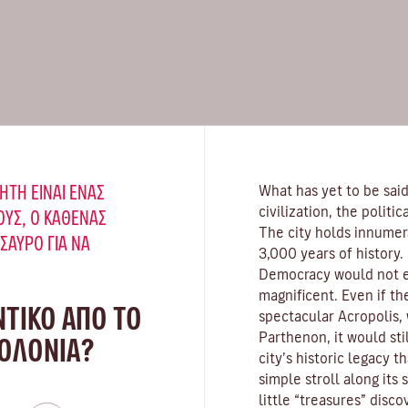
ΉΤΗ ΕΊΝΑΙ ΈΝΑΣ
What has yet to be said
civilization, the politi
ΥΣ, Ο ΚΑΘΈΝΑΣ
The city holds innumer
ΗΣΑΥΡΌ ΓΙΑ ΝΑ
3,000 years of history. I
Democracy would not exi
magnificent. Even if th
ΝΤΙΚΟ ΑΠΟ ΤΟ
spectacular Acropolis, 
Parthenon, it would sti
ΠΟΛΌΝΙΑ?
city’s historic legacy th
simple stroll along its 
little “treasures” disc