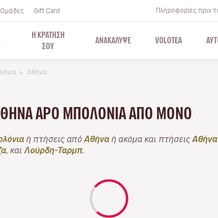
Πληροφορίες πριν το
Ομάδες
Gift Card
Η ΚΡΑΤΗΣΗ
Σ
ΑΝΑΚΑΛΥΨΕ
VOLOTEA
ΑΥΤ
ΣΟΥ
λόνια
Αθήνα
ΑΘΉΝΑ APO ΜΠΟΛΌΝΙΑ ΑΠΌ ΜΌΝΟ
λόνια
ή πτήσεις από
Αθήνα
ή ακόμα και πτήσεις
Αθήνα
ζα
, και
Λούρδη-Ταρμπ
.