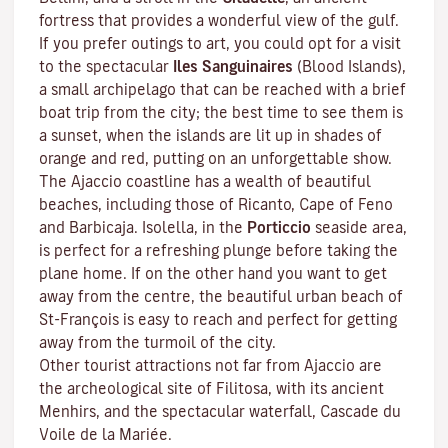
fortress that provides a wonderful view of the gulf.
If you prefer outings to art, you could opt for a visit
to the spectacular
Iles Sanguinaires
(Blood Islands),
a small archipelago that can be reached with a brief
boat trip from the city; the best time to see them is
a sunset, when the islands are lit up in shades of
orange and red, putting on an unforgettable show.
The Ajaccio coastline has a wealth of beautiful
beaches, including those of Ricanto, Cape of Feno
and Barbicaja.
Isolella
, in the
Porticcio
seaside area,
is perfect for a refreshing plunge before taking the
plane home. If on the other hand you want to get
away from the centre, the beautiful urban beach of
St-François is easy to reach and perfect for getting
away from the turmoil of the city.
Other tourist attractions not far from Ajaccio are
the archeological site of
Filitosa
, with its ancient
Menhirs, and the spectacular waterfall, Cascade du
Voile de la Mariée.