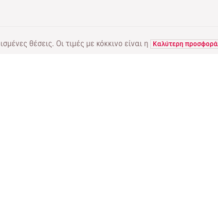
σμένες θέσεις. Οι τιμές με κόκκινο είναι η
Καλύτερη προσφορά
ΠΤΗΣΕΙΣ
ΥΠΗΡΕΣΙΕΣ
Α
Προσφορές πτήσεων
Online check-in
Πο
Κατάσταση πτήσης
Διαχείριση κράτησης
Πέ
Απευθείας πτήσεις
Επαναποστολή του email
Me
επιβεβαίωσης
Fl