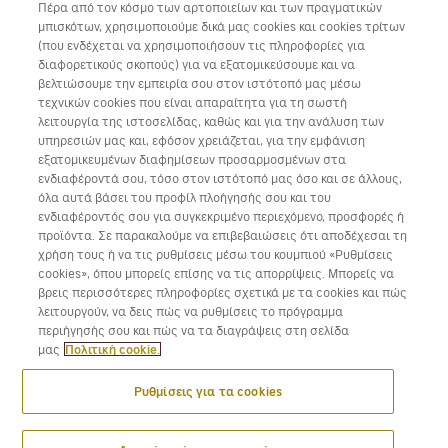
Πέρα από τον κόσμο των αρτοποιείων και των πραγματικών
Συνεργάσου μαζί μας
μπισκότων, χρησιμοποιούμε δικά μας cookies και cookies τρίτων
(που ενδέχεται να χρησιμοποιήσουν τις πληροφορίες για
διαφορετικούς σκοπούς) για να εξατομικεύσουμε και να
βελτιώσουμε την εμπειρία σου στον ιστότοπό μας μέσω
τεχνικών cookies που είναι απαραίτητα για τη σωστή
λειτουργία της ιστοσελίδας, καθώς και για την ανάλυση των
Κατέβασε την εφαρμογή της Volotea για iOS και Android
υπηρεσιών μας και, εφόσον χρειάζεται, για την εμφάνιση
εξατομικευμένων διαφημίσεων προσαρμοσμένων στα
ενδιαφέροντά σου, τόσο στον ιστότοπό μας όσο και σε άλλους,
όλα αυτά βάσει του προφίλ πλοήγησής σου και του
ενδιαφέροντός σου για συγκεκριμένο περιεχόμενο, προσφορές ή
προϊόντα. Σε παρακαλούμε να επιβεβαιώσεις ότι αποδέχεσαι τη
χρήση τους ή να τις ρυθμίσεις μέσω του κουμπιού «Ρυθμίσεις
cookies», όπου μπορείς επίσης να τις απορρίψεις. Μπορείς να
βρεις περισσότερες πληροφορίες σχετικά με τα cookies και πώς
λειτουργούν, να δεις πώς να ρυθμίσεις το πρόγραμμα
περιήγησής σου και πώς να τα διαγράψεις στη σελίδα
μας
Πολιτική cookie.
Ρυθμίσεις για τα cookies