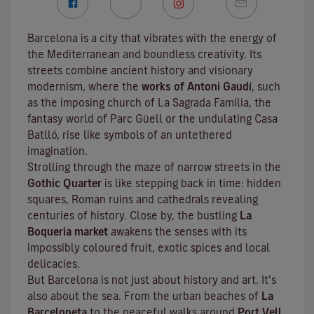
Barcelona is a city that vibrates with the energy of
the Mediterranean and boundless creativity. Its
streets combine ancient history and visionary
modernism, where the
works of Antoni Gaudí
, such
as the imposing church of La Sagrada Familia, the
fantasy world of Parc Güell or the undulating Casa
Batlló, rise like symbols of an untethered
imagination.
Strolling through the maze of narrow streets in the
Gothic Quarter
is like stepping back in time: hidden
squares, Roman ruins and cathedrals revealing
centuries of history. Close by, the bustling
La
Boqueria market
awakens the senses with its
impossibly coloured fruit, exotic spices and local
delicacies.
But Barcelona is not just about history and art. It’s
also about the sea. From the urban beaches of
La
Barceloneta
to the peaceful walks around
Port Vell
,