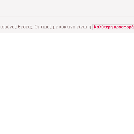
σμένες θέσεις. Οι τιμές με κόκκινο είναι η
Καλύτερη προσφορά
ΠΤΗΣΕΙΣ
ΥΠΗΡΕΣΙΕΣ
Α
Προσφορές πτήσεων
Online check-in
Πο
Κατάσταση πτήσης
Διαχείριση κράτησης
Πέ
Απευθείας πτήσεις
Επαναποστολή του email
Me
επιβεβαίωσης
Fl