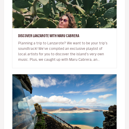
DISCOVER LANZAROTE WITH MARU CABRERA
Planning a trip to Lanzarote? We want to be your trip’s
soundtrack! We've compiled an exclusive playlist of
local artists for you to discover the island's very own
music. Plus, we caught up with Maru Cabrera, an
acclaimed local s…