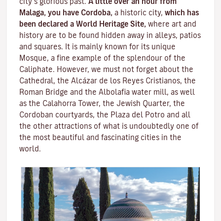
city’s glorious past.
A little over an hour from
Malaga, you have Cordoba,
a historic city,
which has
been declared a World Heritage Site,
where art and
history are to be found hidden away in alleys, patios
and squares. It is mainly known for its unique
Mosque
, a fine example of the splendour of the
Caliphate. However, we must not forget about the
Cathedral, the
Alcázar de los Reyes Cristianos
, the
Roman Bridge
and the
Albolafia water mill
, as well
as the
Calahorra Tower
, the Jewish Quarter, the
Cordoban courtyards, the Plaza del Potro and all
the other attractions of what is undoubtedly one of
the most beautiful and fascinating cities in the
world.