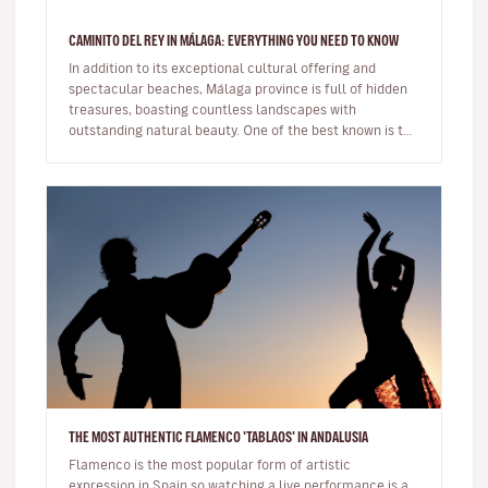
CAMINITO DEL REY IN MÁLAGA: EVERYTHING YOU NEED TO KNOW
In addition to its exceptional cultural offering and
spectacular beaches, Málaga province is full of hidden
treasures, boasting countless landscapes with
outstanding natural beauty. One of the best known is the
famous Caminito de…
THE MOST AUTHENTIC FLAMENCO 'TABLAOS' IN ANDALUSIA
Flamenco is the most popular form of artistic
expression in Spain so watching a live performance is a