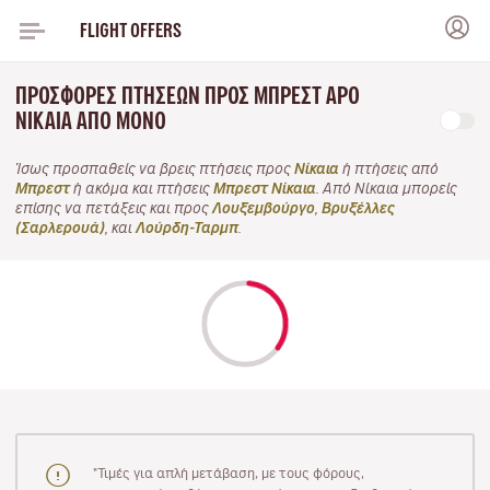
FLIGHT OFFERS
ΠΡΟΣΦΟΡΈΣ ΠΤΉΣΕΩΝ ΠΡΟΣ ΜΠΡΕΣΤ APO
ΝΊΚΑΙΑ ΑΠΌ ΜΌΝΟ
Ίσως προσπαθείς να βρεις πτήσεις προς
Νίκαια
ή πτήσεις από
Μπρεστ
ή ακόμα και πτήσεις
Μπρεστ Νίκαια
. Από Νίκαια μπορείς
επίσης να πετάξεις και προς
Λουξεμβούργο
,
Βρυξέλλες
(Σαρλερουά)
, και
Λούρδη-Ταρμπ
.
"Τιμές για απλή μετάβαση, με τους φόρους,