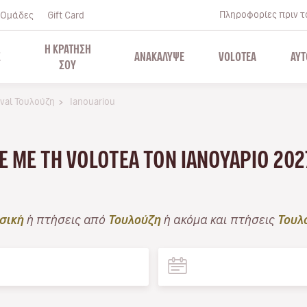
Πληροφορίες πριν το
Ομάδες
Gift Card
Η ΚΡΑΤΗΣΗ
Σ
ΑΝΑΚΑΛΥΨΕ
VOLOTEA
ΑΥΤ
ΣΟΥ
ival Τουλούζη
Ianouariou
ΤΕ ΜΕ ΤΗ VOLOTEA ΤΟΝ ΙΑΝΟΥΆΡΙΟ 202
σική
ή πτήσεις από
Τουλούζη
ή ακόμα και πτήσεις
Τουλ